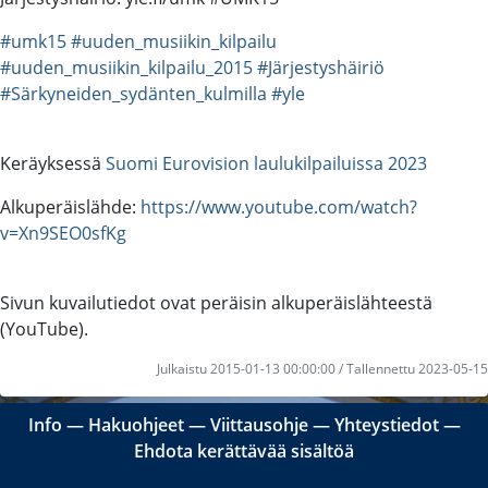
#umk15
#uuden_musiikin_kilpailu
#uuden_musiikin_kilpailu_2015
#Järjestyshäiriö
#Särkyneiden_sydänten_kulmilla
#yle
Keräyksessä
Suomi Eurovision laulukilpailuissa 2023
Alkuperäislähde:
https://www.youtube.com/watch?
v=Xn9SEO0sfKg
Sivun kuvailutiedot ovat peräisin alkuperäislähteestä
(YouTube).
Julkaistu 2015-01-13 00:00:00 / Tallennettu 2023-05-15
Info
―
Hakuohjeet
―
Viittausohje
―
Yhteystiedot
―
Ehdota kerättävää sisältöä