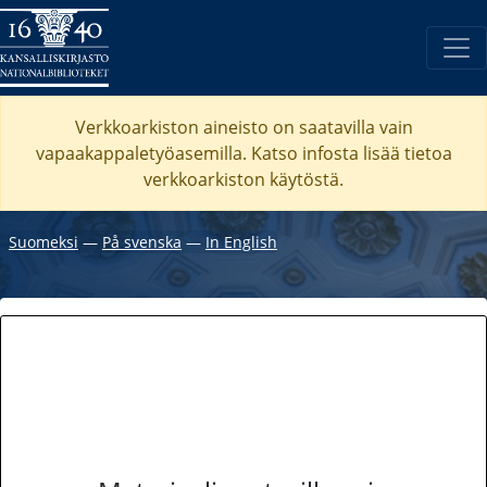
Verkkoarkiston aineisto on saatavilla vain
vapaakappaletyöasemilla. Katso
infosta
lisää tietoa
verkkoarkiston käytöstä.
Suomeksi
―
På svenska
―
In English