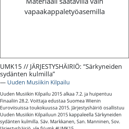
Materiaali saatavilla vain
vapaakappaletyöasemilla
UMK15 // JÄRJESTYSHÄIRIÖ: “Särkyneiden
sydänten kulmilla”
―
Uuden Musiikin Kilpailu
Uuden Musiikin Kilpailu 2015 alkaa 7.2. ja huipentuu
Finaaliin 28.2. Voittaja edustaa Suomea Wienin
Euroviisuissa toukokuussa 2015. Järjestyshäiriö osallistuu
Uuden Musiikin Kilpailuun 2015 kappaleella Särkyneiden
sydänten kulmilla. Säv. Markkanen, San. Manninen, Sov.
Järjestyshäiriö. yle.fi/umk #UMK15