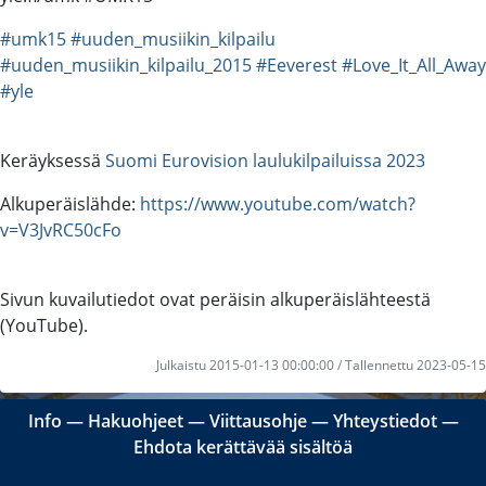
#umk15
#uuden_musiikin_kilpailu
#uuden_musiikin_kilpailu_2015
#Eeverest
#Love_It_All_Away
#yle
Keräyksessä
Suomi Eurovision laulukilpailuissa 2023
Alkuperäislähde:
https://www.youtube.com/watch?
v=V3JvRC50cFo
Sivun kuvailutiedot ovat peräisin alkuperäislähteestä
(YouTube).
Julkaistu 2015-01-13 00:00:00 / Tallennettu 2023-05-15
Info
―
Hakuohjeet
―
Viittausohje
―
Yhteystiedot
―
Ehdota kerättävää sisältöä