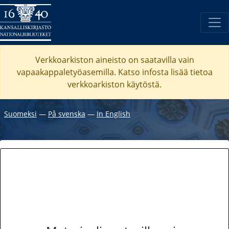
Verkkoarkiston aineisto on saatavilla vain
vapaakappaletyöasemilla. Katso
infosta
lisää tietoa
verkkoarkiston käytöstä.
Suomeksi
―
På svenska
―
In English