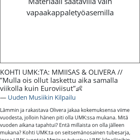
Materiaali saatavilla vain
vapaakappaletyöasemilla
KOHTI UMK:TA: MMIISAS & OLIVERA //
”Mulla ois ollut laskettu aika samalla
viikolla kuin Euroviisut”👶
―
Uuden Musiikin Kilpailu
Lämmin ja rakastava Olivera jakaa kokemuksensa viime
vuodesta, jolloin hänen piti olla UMK:ssa mukana. Mitä
vuoden aikana tapahtui? Entä millaista on olla jälleen
mukana? Kohti UMK:ta on seitsemänosainen tubesarja,
jossa UMK-juontaja Mmiisas tutustuu UMK-kilpailijoihin