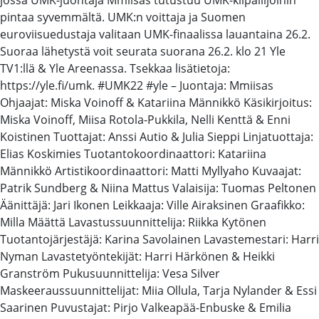
pintaa syvemmältä. UMK:n voittaja ja Suomen
euroviisuedustaja valitaan UMK-finaalissa lauantaina 26.2.
Suoraa lähetystä voit seurata suorana 26.2. klo 21 Yle
TV1:llä & Yle Areenassa. Tsekkaa lisätietoja:
https://yle.fi/umk. #UMK22 #yle – Juontaja: Mmiisas
Ohjaajat: Miska Voinoff & Katariina Männikkö Käsikirjoitus:
Miska Voinoff, Miisa Rotola-Pukkila, Nelli Kenttä & Enni
Koistinen Tuottajat: Anssi Autio & Julia Sieppi Linjatuottaja:
Elias Koskimies Tuotantokoordinaattori: Katariina
Männikkö Artistikoordinaattori: Matti Myllyaho Kuvaajat:
Patrik Sundberg & Niina Mattus Valaisija: Tuomas Peltonen
Äänittäjä: Jari Ikonen Leikkaaja: Ville Airaksinen Graafikko:
Milla Määttä Lavastussuunnittelija: Riikka Kytönen
Tuotantojärjestäjä: Karina Savolainen Lavastemestari: Harri
Nyman Lavastetyöntekijät: Harri Härkönen & Heikki
Granström Pukusuunnittelija: Vesa Silver
Maskeeraussuunnittelijat: Miia Ollula, Tarja Nylander & Essi
Saarinen Puvustajat: Pirjo Valkeapää-Enbuske & Emilia