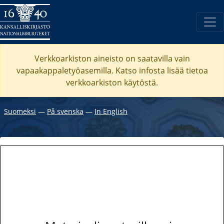
Verkkoarkiston aineisto on saatavilla vain
vapaakappaletyöasemilla. Katso
infosta
lisää tietoa
verkkoarkiston käytöstä.
Suomeksi
―
På svenska
―
In English