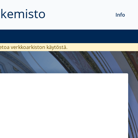
akemisto
Info
ietoa verkkoarkiston käytöstä.