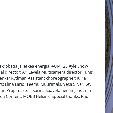
y akrobatia ja letkeä energia. #UMK23 #yle Show
 director: Ari Levelä Multicamera director: Juhis
Benke” Rydman Assistant choreographer: Kiira
s: Elina Lario, Teemu Muurimäki, Vesa Silver Key
yman Prop master: Karina Saavolainen Engineer in
n Content: MOBB Helsinki Special thanks: Rauli