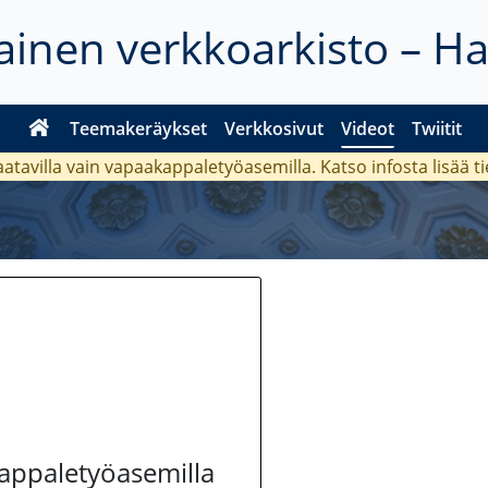
inen verkkoarkisto – H
Teemakeräykset
Verkkosivut
Videot
Twiitit
aatavilla vain vapaakappaletyöasemilla. Katso
infosta
lisää t
kappaletyöasemilla