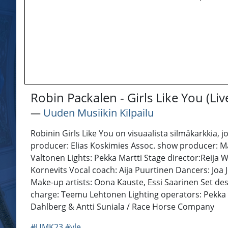
Robin Packalen - Girls Like You (Li
―
Uuden Musiikin Kilpailu
Robinin Girls Like You on visuaalista silmäkarkkia,
producer: Elias Koskimies Assoc. show producer: Mat
Valtonen Lights: Pekka Martti Stage director:Reij
Kornevits Vocal coach: Aija Puurtinen Dancers: Joa
Make-up artists: Oona Kauste, Essi Saarinen Set de
charge: Teemu Lehtonen Lighting operators: Pekka 
Dahlberg & Antti Suniala / Race Horse Company
#UMK23
#yle