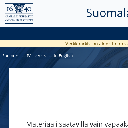
Suomala
Verkkoarkiston aineisto on s
Suomeksi
―
På svenska
―
In English
Materiaali saatavilla vain vapaa