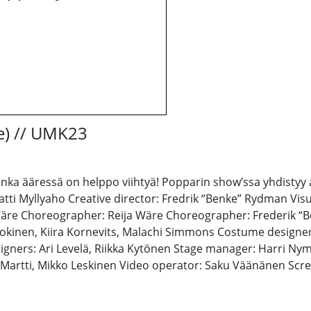
ve) // UMK23
 jonka ääressä on helppo viihtyä! Popparin show’ssa yhdisty
ti Myllyaho Creative director: Fredrik “Benke” Rydman Visual
a Wäre Choreographer: Reija Wäre Choreographer: Frederik “
 Jokinen, Kiira Kornevits, Malachi Simmons Costume designer
signers: Ari Levelä, Riikka Kytönen Stage manager: Harri N
Martti, Mikko Leskinen Video operator: Saku Väänänen Scree