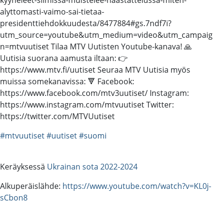
alyttomasti-vaimo-sai-tietaa-
presidenttiehdokkuudesta/8477884#gs.7ndf7i?
utm_source=youtube&utm_medium=video&utm_campaig
n=mtvuutiset Tilaa MTV Uutisten Youtube-kanava! 🙏
Uutisia suorana aamusta iltaan: 👉
https://www.mtv.fi/uutiset Seuraa MTV Uutisia myös
muissa somekanavissa: 🔻 Facebook:
https://www.facebook.com/mtv3uutiset/ Instagram:
https://www.instagram.com/mtvuutiset Twitter:
https://twitter.com/MTVUutiset
#mtvuutiset
#uutiset
#suomi
Keräyksessä
Ukrainan sota 2022-2024
Alkuperäislähde:
https://www.youtube.com/watch?v=KL0j-
sCbon8