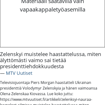
Materiaali saatavilla vain
vapaakappaletyöasemilla
Zelenskyi muistelee haastattelussa, miten
älyttömästi vaimo sai tietää
presidenttiehdokkuudesta
―
MTV Uutiset
Televisiojuontaja Piers Morgan haastatteli Ukrainan
presidenttiä Volodymyr Zelenskyia ja hänen vaimoansa
Olena Zelenskaa Kiovassa. Lue koko juttu:
https://www.mtvuutiset.fi/artikkeli/zelenksyi-nauraa-
kyyneleet-silmissa-muistelee-haastattelussa-miten-