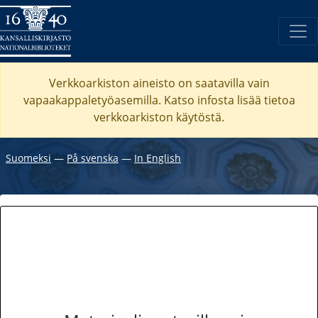
Verkkoarkiston aineisto on saatavilla vain
vapaakappaletyöasemilla. Katso
infosta
lisää tietoa
verkkoarkiston käytöstä.
Suomeksi
―
På svenska
―
In English