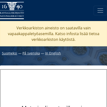
Verkkoarkiston aineisto on saatavilla vain
vapaakappaletyöasemilla. Katso
infosta
lisää tietoa
verkkoarkiston käytöstä.
Suomeksi
―
På svenska
―
In English