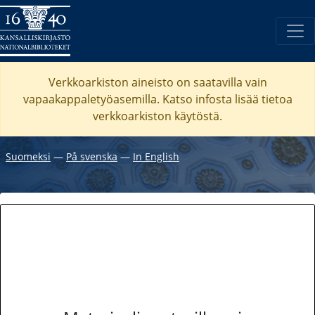
Verkkoarkiston aineisto on saatavilla vain
vapaakappaletyöasemilla. Katso
infosta
lisää tietoa
verkkoarkiston käytöstä.
Suomeksi
―
På svenska
―
In English