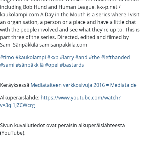
including Bob Hund and Human League. k-x-p.net /
kaukolampi.com A Day in the Mouth is a series where I visit
an organisation, a person or a place and have a little chat
with the people involved and see what they're up to. This is
part three of the series. Directed, edited and filmed by
Sami Sänpäkkilä samisanpakkila.com
#timo
#kaukolampi
#kxp
#larry
#and
#the
#lefthanded
#sami
#sänpäkkilä
#opel
#bastards
Keräyksessä
Mediataiteen verkkosivuja 2016 = Mediataide
Alkuperäislähde:
https://www.youtube.com/watch?
v=3ql1JZCWcrg
Sivun kuvailutiedot ovat peräisin alkuperäislähteestä
(YouTube).