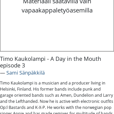
Materiaali saatavilla vain
vapaakappaletyöasemilla
Timo Kaukolampi - A Day in the Mouth
episode 3
―
Sami Sänpäkkilä
Timo Kaukolampi is a musician and a producer living in
Helsinki, Finland. His former bands include punk and
garage oriented bands such as Amen, Dundelion and Larry
and the Lefthanded. Now he is active with electronic outfits
Op:l Bastards and K-X-P. He works with the norwegian pop
singer Annie and has made remixes for multitude of bands