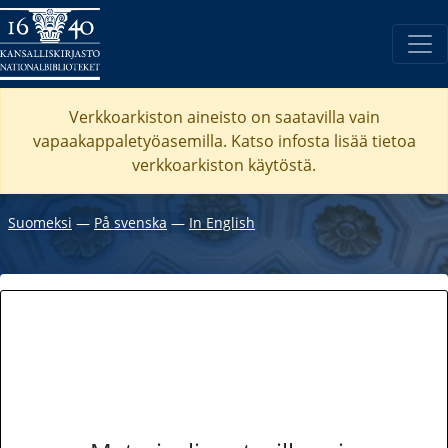
Verkkoarkiston aineisto on saatavilla vain
vapaakappaletyöasemilla. Katso
infosta
lisää tietoa
verkkoarkiston käytöstä.
Suomeksi
―
På svenska
―
In English