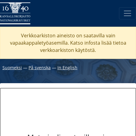
Verkkoarkiston aineisto on saatavilla vain
vapaakappaletyöasemilla. Katso
infosta
lisää tietoa
verkkoarkiston käytöstä.
Suomeksi
―
På svenska
―
In English