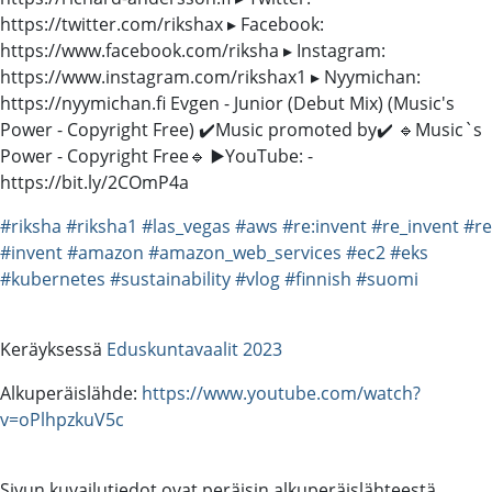
https://twitter.com/rikshax ▸ Facebook:
https://www.facebook.com/riksha ▸ Instagram:
https://www.instagram.com/rikshax1 ▸ Nyymichan:
https://nyymichan.fi Evgen - Junior (Debut Mix) (Music's
Power - Copyright Free) ✔️Music promoted by✔️ 🔹Music`s
Power - Copyright Free🔹 ▶️YouTube: -
https://bit.ly/2COmP4a
#riksha
#riksha1
#las_vegas
#aws
#re:invent
#re_invent
#re
#invent
#amazon
#amazon_web_services
#ec2
#eks
#kubernetes
#sustainability
#vlog
#finnish
#suomi
Keräyksessä
Eduskuntavaalit 2023
Alkuperäislähde:
https://www.youtube.com/watch?
v=oPlhpzkuV5c
Sivun kuvailutiedot ovat peräisin alkuperäislähteestä