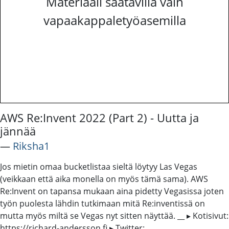
Materiaali saatavilla vain
vapaakappaletyöasemilla
AWS Re:Invent 2022 (Part 2) - Uutta ja
jännää
―
Riksha1
Jos mietin omaa bucketlistaa sieltä löytyy Las Vegas
(veikkaan että aika monella on myös tämä sama). AWS
Re:Invent on tapansa mukaan aina pidetty Vegasissa joten
työn puolesta lähdin tutkimaan mitä Re:inventissä on
mutta myös miltä se Vegas nyt sitten näyttää. __ ▸ Kotisivut:
https://richard-andersson.fi ▸ Twitter: