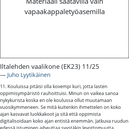
Materiaali saatavilla vain
vapaakappaletyöasemilla
Iltalehden vaalikone (EK23) 11/25
―
Juho Lyytikäinen
11. Kouluissa pitäisi olla kovempi kuri, jotta lasten
oppimisympäristö rauhoittuisi. Minun on vaikea sanoa
nykykurista koska en ole koulussa ollut muutamaan
vuosikymmeneen. Se mitä kuitenkin ihmettelen on koko
ajan kasvavat luokkakoot ja sitä että oppimista
digitalisoidaan koko ajan entistä enemmän. Jatkuva ruudun
edessä istuminen aiheuttaa syystäkin levottomuutta