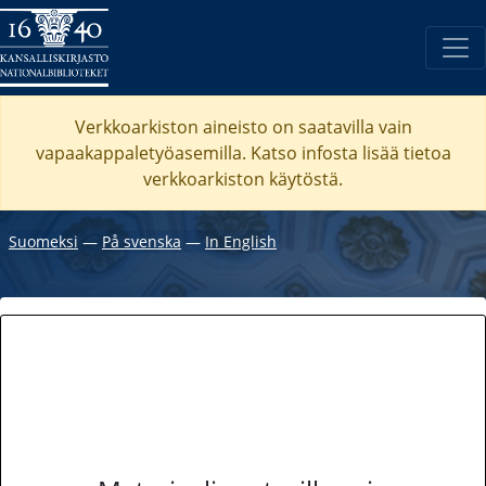
Verkkoarkiston aineisto on saatavilla vain
vapaakappaletyöasemilla. Katso
infosta
lisää tietoa
verkkoarkiston käytöstä.
Suomeksi
―
På svenska
―
In English