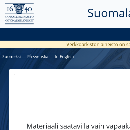
Suomala
Verkkoarkiston aineisto on s
Suomeksi
―
På svenska
―
In English
Materiaali saatavilla vain vapaa