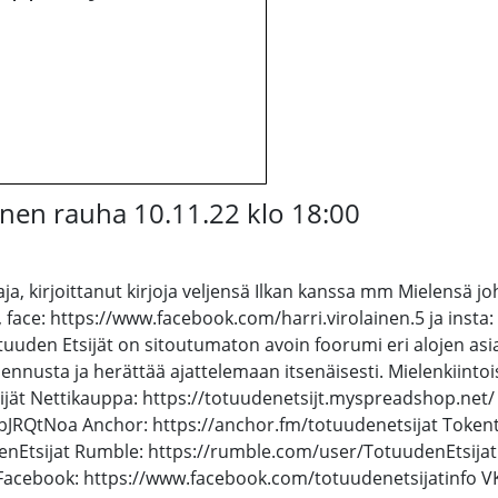
inen rauha 10.11.22 klo 18:00
aja, kirjoittanut kirjoja veljensä Ilkan kanssa mm Mielensä
 face: https://www.facebook.com/harri.virolainen.5 ja insta
en Etsijät on sitoutumaton avoin foorumi eri alojen asiantun
ahennusta ja herättää ajattelemaan itsenäisesti. Mielenkiintoi
t Nettikauppa: https://totuudenetsijt.myspreadshop.net/ 
RQtNoa Anchor: https://anchor.fm/totuudenetsijat Token
nEtsijat Rumble: https://rumble.com/user/TotuudenEtsijat 
acebook: https://www.facebook.com/totuudenetsijatinfo VK: