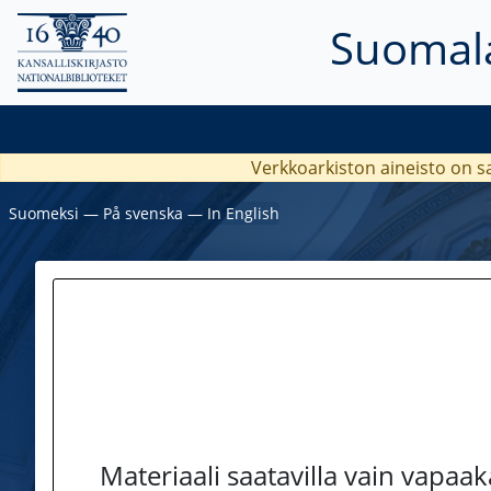
Suomala
Verkkoarkiston aineisto on s
Suomeksi
―
På svenska
―
In English
Materiaali saatavilla vain vapaa