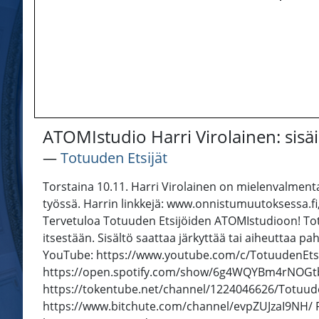
ATOMIstudio Harri Virolainen: sisä
―
Totuuden Etsijät
Torstaina 10.11. Harri Virolainen on mielenvalment
työssä. Harrin linkkejä: www.onnistumuutoksessa.fi,
Tervetuloa Totuuden Etsijöiden ATOMIstudioon! Totuud
itsestään. Sisältö saattaa järkyttää tai aiheuttaa p
YouTube: https://www.youtube.com/c/TotuudenEtsijä
https://open.spotify.com/show/6g4WQYBm4rNOGtbJ
https://tokentube.net/channel/1224046626/Totuude
https://www.bitchute.com/channel/evpZUJzaI9NH/ F