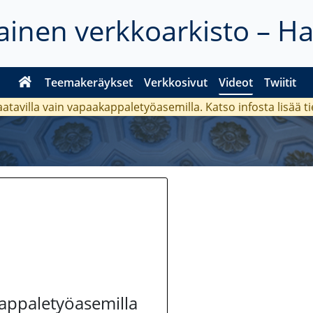
inen verkkoarkisto – H
Teemakeräykset
Verkkosivut
Videot
Twiitit
aatavilla vain vapaakappaletyöasemilla. Katso
infosta
lisää t
kappaletyöasemilla