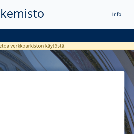
akemisto
Info
ietoa verkkoarkiston käytöstä.