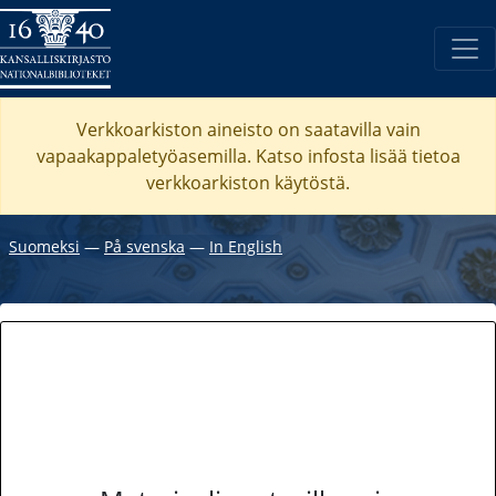
Verkkoarkiston aineisto on saatavilla vain
vapaakappaletyöasemilla. Katso
infosta
lisää tietoa
verkkoarkiston käytöstä.
Suomeksi
―
På svenska
―
In English