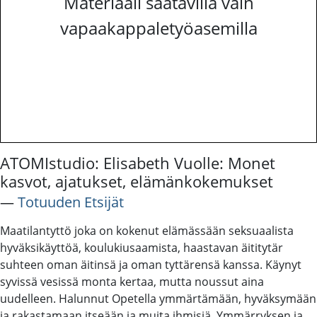
Materiaali saatavilla vain
vapaakappaletyöasemilla
ATOMIstudio: Elisabeth Vuolle: Monet
kasvot, ajatukset, elämänkokemukset
―
Totuuden Etsijät
Maatilantyttö joka on kokenut elämässään seksuaalista
hyväksikäyttöä, koulukiusaamista, haastavan äititytär
suhteen oman äitinsä ja oman tyttärensä kanssa. Käynyt
syvissä vesissä monta kertaa, mutta noussut aina
uudelleen. Halunnut Opetella ymmärtämään, hyväksymään
ja rakastamaan itseään ja muita ihmisiä. Ymmärryksen ja