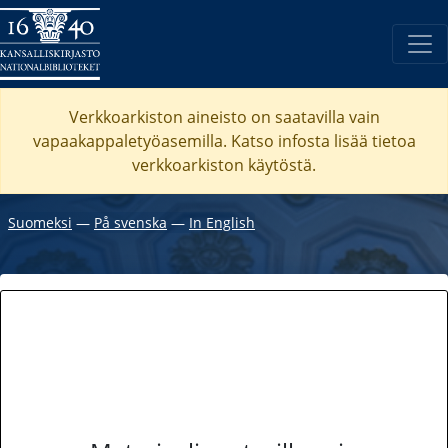
Verkkoarkiston aineisto on saatavilla vain
vapaakappaletyöasemilla. Katso
infosta
lisää tietoa
verkkoarkiston käytöstä.
Suomeksi
―
På svenska
―
In English