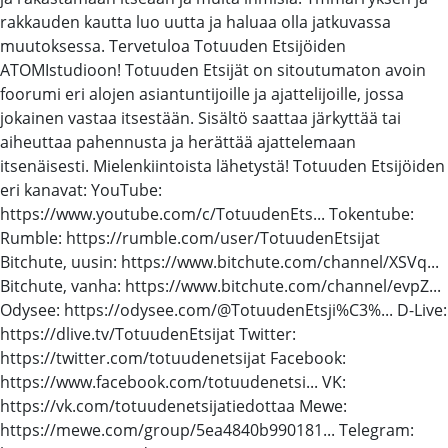
rakkauden kautta luo uutta ja haluaa olla jatkuvassa
muutoksessa. Tervetuloa Totuuden Etsijöiden
ATOMIstudioon! Totuuden Etsijät on sitoutumaton avoin
foorumi eri alojen asiantuntijoille ja ajattelijoille, jossa
jokainen vastaa itsestään. Sisältö saattaa järkyttää tai
aiheuttaa pahennusta ja herättää ajattelemaan
itsenäisesti. Mielenkiintoista lähetystä! Totuuden Etsijöiden
eri kanavat: YouTube:
https://www.youtube.com/c/TotuudenEts... Tokentube:
Rumble: https://rumble.com/user/TotuudenEtsijat
Bitchute, uusin: https://www.bitchute.com/channel/XSVq...
Bitchute, vanha: https://www.bitchute.com/channel/evpZ...
Odysee: https://odysee.com/@TotuudenEtsji%C3%... D-Live:
https://dlive.tv/TotuudenEtsijat Twitter:
https://twitter.com/totuudenetsijat Facebook:
https://www.facebook.com/totuudenetsi... VK:
https://vk.com/totuudenetsijatiedottaa Mewe:
https://mewe.com/group/5ea4840b990181... Telegram: