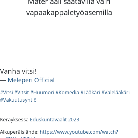
Materiaali saatavilla vain
vapaakappaletyöasemilla
Vanha vitsi!
―
Meleperi Official
#Vitsi
#Vitsit
#Huumori
#Komedia
#Lääkäri
#Valelääkäri
#Vakuutusyhtiö
Keräyksessä
Eduskuntavaalit 2023
Alkuperäislähde:
https://www.youtube.com/watch?