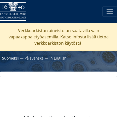
Verkkoarkiston aineisto on saatavilla vain
vapaakappaletyöasemilla. Katso
infosta
lisää tietoa
verkkoarkiston käytöstä.
Suomeksi
―
På svenska
―
In English