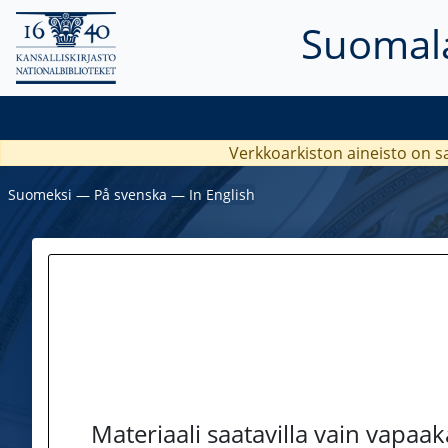
Suomala
Verkkoarkiston aineisto on s
Suomeksi
―
På svenska
―
In English
Materiaali saatavilla vain vapaa