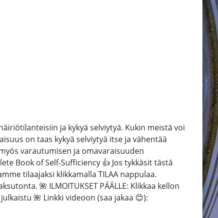
iötilanteisiin ja kykyä selviytyä. Kukin meistä voi
isuus on taas kykyä selviytyä itse ja vähentää
n myös varautumisen ja omavaraisuuden
e Book of Self-Sufficiency 👍 Jos tykkäsit tästä
avamme tilaajaksi klikkamalla TILAA nappulaa.
sutonta. 🌺 ILMOITUKSET PÄÄLLE: Klikkaa kellon
ulkaistu 🌺 Linkki videoon (saa jakaa 😊):