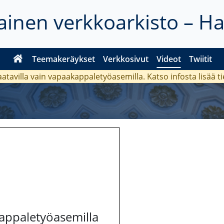
inen verkkoarkisto – H
Teemakeräykset
Verkkosivut
Videot
Twiitit
aatavilla vain vapaakappaletyöasemilla. Katso
infosta
lisää t
kappaletyöasemilla