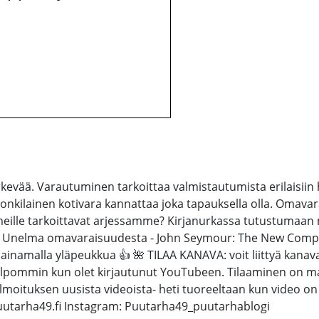
ää. Varautuminen tarkoittaa valmistautumista erilaisiin häir
Jonkilainen kotivara kannattaa joka tapauksella olla. Omavara
meille tarkoittavat arjessamme? Kirjanurkassa tutustumaa
ker: Unelma omavaraisuudesta - John Seymour: The New Complet
le painamalla yläpeukkua 👍 🌺 TILAA KANAVA: voit liittyä kan
pommin kun olet kirjautunut YouTubeen. Tilaaminen on mak
ilmoituksen uusista videoista- heti tuoreeltaan kun video on j
uutarha49.fi Instagram: Puutarha49_puutarhablogi