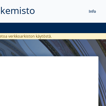
akemisto
Info
ietoa verkkoarkiston käytöstä.