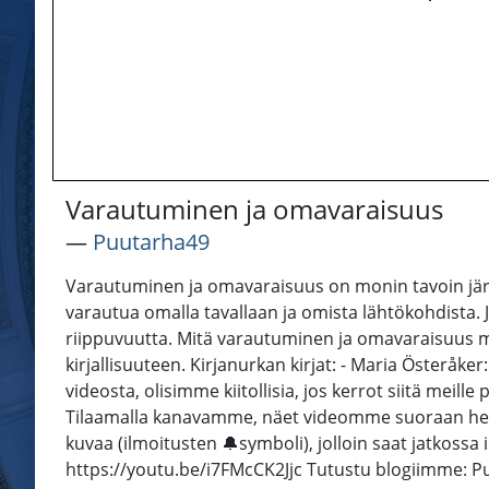
Varautuminen ja omavaraisuus
―
Puutarha49
Varautuminen ja omavaraisuus on monin tavoin järkev
varautua omalla tavallaan ja omista lähtökohdista. 
riippuvuutta. Mitä varautuminen ja omavaraisuus 
kirjallisuuteen. Kirjanurkan kirjat: - Maria Österå
videosta, olisimme kiitollisia, jos kerrot siitä meil
Tilaamalla kanavamme, näet videomme suoraan hel
kuvaa (ilmoitusten 🔔symboli), jolloin saat jatkossa 
https://youtu.be/i7FMcCK2Jjc Tutustu blogiimme: P