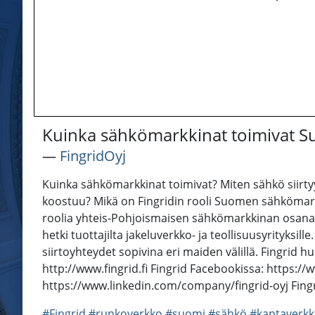
Kuinka sähkömarkkinat toimivat Su
―
FingridOyj
Kuinka sähkömarkkinat toimivat? Miten sähkö siirt
koostuu? Mikä on Fingridin rooli Suomen sähkömarkk
roolia yhteis-Pohjoismaisen sähkömarkkinan osana.
hetki tuottajilta jakeluverkko- ja teollisuusyrity
siirtoyhteydet sopivina eri maiden välillä. Fingrid hu
http://www.fingrid.fi Fingrid Facebookissa: https://w
https://www.linkedin.com/company/fingrid-oyj Fing
#Fingrid
#runkoverkko
#suomi
#sähkö
#kantaverk