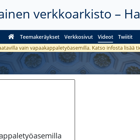
inen verkkoarkisto – H
Teemakeräykset
Verkkosivut
Videot
Twiitit
aatavilla vain vapaakappaletyöasemilla. Katso
infosta
lisää t
kappaletyöasemilla