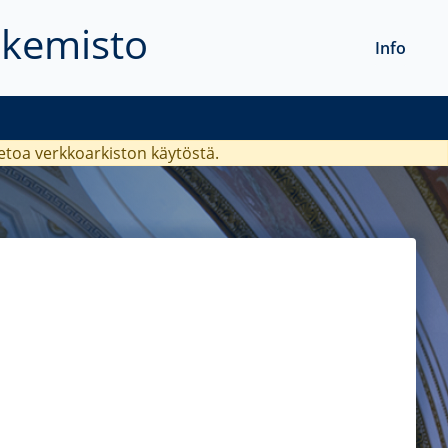
akemisto
Info
ietoa verkkoarkiston käytöstä.