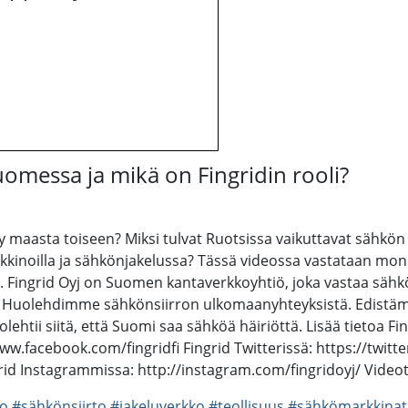
omessa ja mikä on Fingridin rooli?
yy maasta toiseen? Miksi tulvat Ruotsissa vaikuttavat sähk
inoilla ja sähkönjakelussa? Tässä videossa vastataan monii
 Fingrid Oyj on Suomen kantaverkkoyhtiö, joka vastaa sähk
ksille. Huolehdimme sähkönsiirron ulkomaanyhteyksistä. Edi
olehtii siitä, että Suomi saa sähköä häiriöttä. Lisää tietoa F
ww.facebook.com/fingridfi Fingrid Twitterissä: https://twitte
rid Instagrammissa: http://instagram.com/fingridoyj/ Vide
ko
#sähkönsiirto
#jakeluverkko
#teollisuus
#sähkömarkkinat