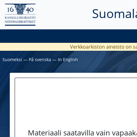
Suomala
Verkkoarkiston aineisto on s
Suomeksi
―
På svenska
―
In English
Materiaali saatavilla vain vapaa