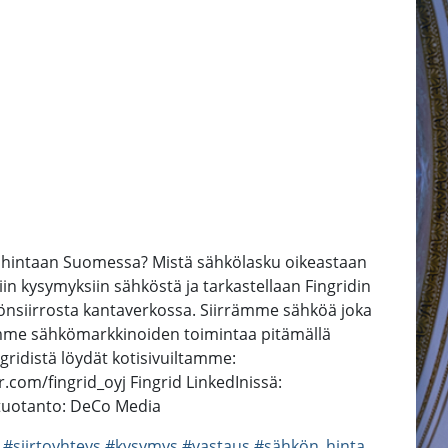
ön hintaan Suomessa? Mistä sähkölasku oikeastaan
n kysymyksiin sähköstä ja tarkastellaan Fingridin
önsiirrosta kantaverkossa. Siirrämme sähköä joka
stämme sähkömarkkinoiden toimintaa pitämällä
ingridistä löydät kotisivuiltamme:
r.com/fingrid_oyj Fingrid LinkedInissä:
otuotanto: DeCo Media
#siirtoyhteys
#kysymys
#vastaus
#sähkön_hinta