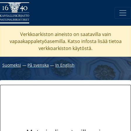
Verkkoarkiston aineisto on saatavilla vain
vapaakappaletyöasemilla. Katso
infosta
lisää tietoa
verkkoarkiston käytöstä.
Suomeksi
―
På svenska
―
In English