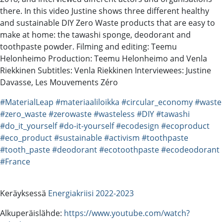
there. In this video Justine shows three different healthy
and sustainable DIY Zero Waste products that are easy to
make at home: the tawashi sponge, deodorant and
toothpaste powder. Filming and editing: Teemu
Helonheimo Production: Teemu Helonheimo and Venla
Riekkinen Subtitles: Venla Riekkinen Interviewees: Justine
Davasse, Les Mouvements Zéro
#MaterialLeap
#materiaaliloikka
#circular_economy
#waste
#zero_waste
#zerowaste
#wasteless
#DIY
#tawashi
#do_it_yourself
#do-it-yourself
#ecodesign
#ecoproduct
#eco_product
#sustainable
#activism
#toothpaste
#tooth_paste
#deodorant
#ecotoothpaste
#ecodeodorant
#France
Keräyksessä
Energiakriisi 2022-2023
Alkuperäislähde:
https://www.youtube.com/watch?