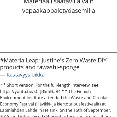
Materiaali saatavilla vain
vapaakappaletyöasemilla
#MaterialLeap: Justine's Zero Waste DIY
products and tawashi-sponge
―
Kestävyysloikka
* * Short version. For the full-length interview, see:
https://youtu.be/sCrJBSmHaR4 * * The Finnish
Environment Institute attended the Waste and Circular
Economy Festival (Hävikki- ja kiertotalousfestivaalit) at
Lapinlahden Lähde in Helsinki on the 15th of September,
2018, and interviewed different actors and organisations