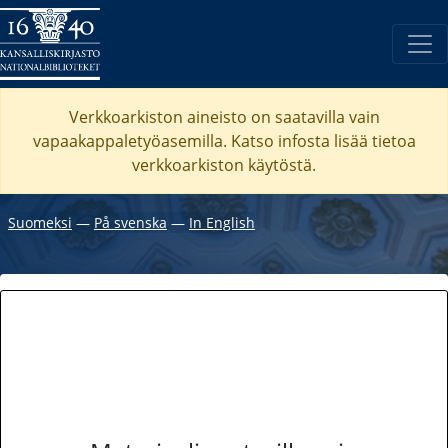
Verkkoarkiston aineisto on saatavilla vain
vapaakappaletyöasemilla. Katso
infosta
lisää tietoa
verkkoarkiston käytöstä.
Suomeksi
―
På svenska
―
In English