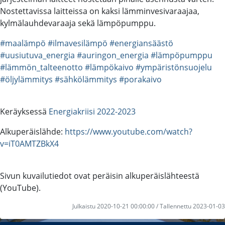
Nostettavissa laitteissa on kaksi lämminvesivaraajaa,
kylmälauhdevaraaja sekä lämpöpumppu.
#maalämpö
#ilmavesilämpö
#energiansäästö
#uusiutuva_energia
#auringon_energia
#lämpöpumppu
#lämmön_talteenotto
#lämpökaivo
#ympäristönsuojelu
#öljylämmitys
#sähkölämmitys
#porakaivo
Keräyksessä
Energiakriisi 2022-2023
Alkuperäislähde:
https://www.youtube.com/watch?
v=iT0AMTZBkX4
Sivun kuvailutiedot ovat peräisin alkuperäislähteestä
(YouTube).
Julkaistu 2020-10-21 00:00:00 / Tallennettu 2023-01-03