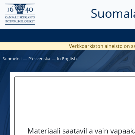
Suomala
Verkkoarkiston aineisto on s
Suomeksi
―
På svenska
―
In English
Materiaali saatavilla vain vapaa