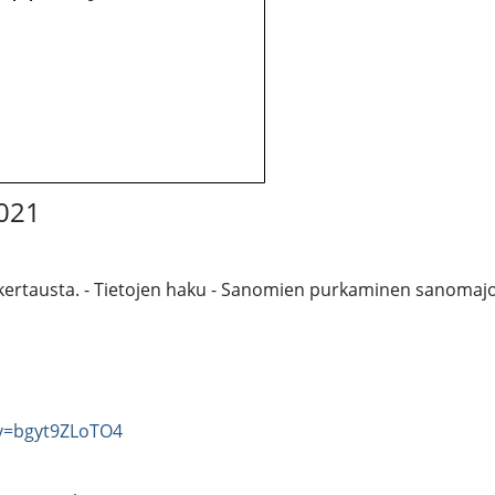
2021
 kertausta. - Tietojen haku - Sanomien purkaminen sanomajo
v=bgyt9ZLoTO4