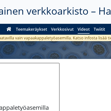
inen verkkoarkisto – H
Teemakeräykset
Verkkosivut
Videot
Twiitit
aatavilla vain vapaakappaletyöasemilla. Katso
infosta
lisää t
kappaletyöasemilla