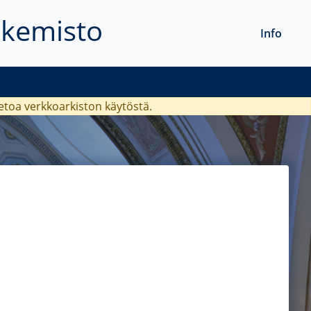
akemisto
Info
ietoa verkkoarkiston käytöstä.