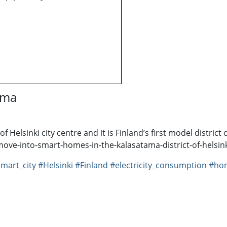
ama
f Helsinki city centre and it is Finland’s first model distri
move-into-smart-homes-in-the-kalasatama-district-of-helsink
mart_city
#Helsinki
#Finland
#electricity_consumption
#ho