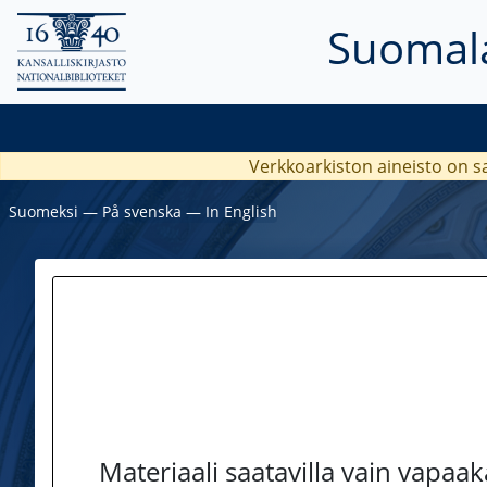
Suomala
Verkkoarkiston aineisto on s
Suomeksi
―
På svenska
―
In English
Materiaali saatavilla vain vapaa