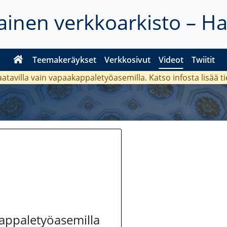
inen verkkoarkisto – H
Teemakeräykset
Verkkosivut
Videot
Twiitit
aatavilla vain vapaakappaletyöasemilla. Katso
infosta
lisää t
kappaletyöasemilla