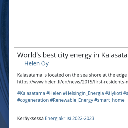
World’s best city energy in Kalasat
―
Helen Oy
Kalasatama is located on the sea shore at the edge o
https://www.helen.fi/en/news/2015/first-residents-
#Kalasatama
#Helen
#Helsingin_Energia
#älykoti
#s
#cogeneration
#Renewable_Energy
#smart_home
Keräyksessä
Energiakriisi 2022-2023