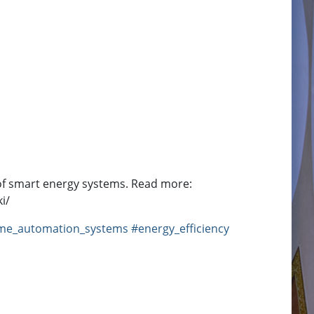
ct of smart energy systems. Read more:
i/
me_automation_systems
#energy_efficiency