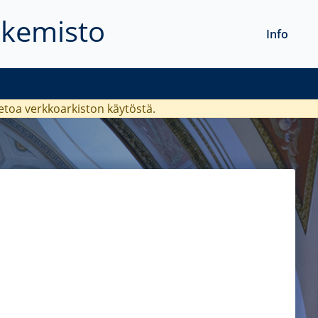
akemisto
Info
ietoa verkkoarkiston käytöstä.