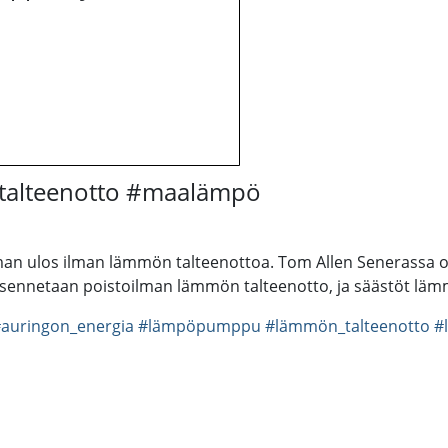
talteenotto #maalämpö
man ulos ilman lämmön talteenottoa. Tom Allen Senerassa on
ennetaan poistoilman lämmön talteenotto, ja säästöt lämm
auringon_energia
#lämpöpumppu
#lämmön_talteenotto
#