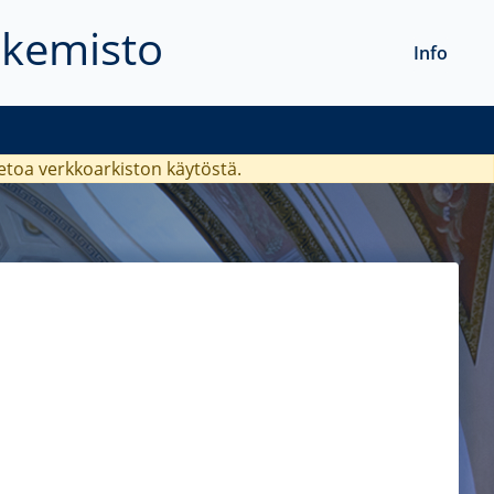
akemisto
Info
ietoa verkkoarkiston käytöstä.