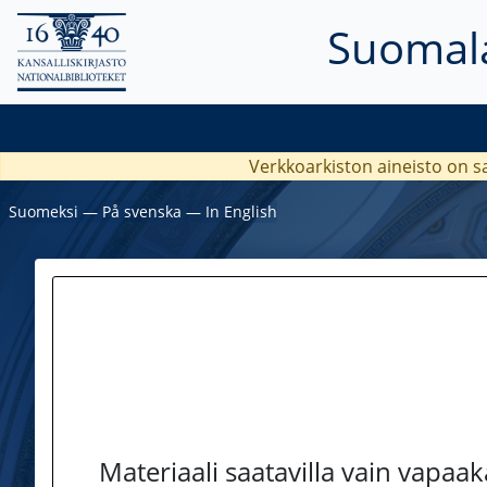
Suomala
Verkkoarkiston aineisto on s
Suomeksi
―
På svenska
―
In English
Materiaali saatavilla vain vapaa