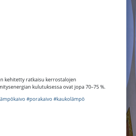
 kehitetty ratkaisu kerrostalojen
itysenergian kulutuksessa ovat jopa 70–75 %.
lämpökaivo
#porakaivo
#kaukolämpö