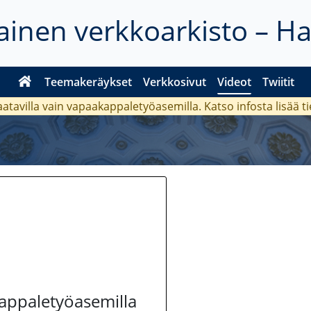
inen verkkoarkisto – H
Teemakeräykset
Verkkosivut
Videot
Twiitit
aatavilla vain vapaakappaletyöasemilla. Katso
infosta
lisää t
kappaletyöasemilla