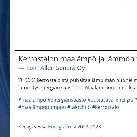
Kerrostalon maalämpö ja lämmön 
―
Tom Allen Senera Oy
Yli 90 % kerrostaloista puhaltaa lämpimän huoneil
lämmitysenergian säästöön. Maalämmön rinnalle as
#maalämpö
#energiansäästö
#uusiutuva_energia
#
#maalämpöpumppu
#taloyhtiö
#kerrostalo
Keräyksessä
Energiakriisi 2022-2023