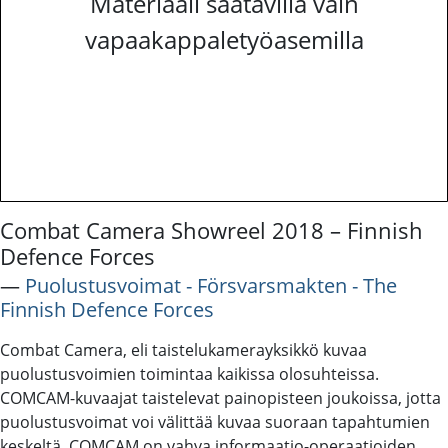
Materiaali saatavilla vain
vapaakappaletyöasemilla
Combat Camera Showreel 2018 – Finnish
Defence Forces
―
Puolustusvoimat - Försvarsmakten - The
Finnish Defence Forces
Combat Camera, eli taistelukamerayksikkö kuvaa
puolustusvoimien toimintaa kaikissa olosuhteissa.
COMCAM-kuvaajat taistelevat painopisteen joukoissa, jotta
puolustusvoimat voi välittää kuvaa suoraan tapahtumien
keskeltä. COMCAM on vahva informaatio-operaatioiden