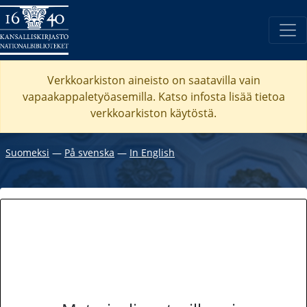
Verkkoarkiston aineisto on saatavilla vain
vapaakappaletyöasemilla. Katso
infosta
lisää tietoa
verkkoarkiston käytöstä.
Suomeksi
―
På svenska
―
In English