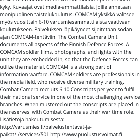
kyky. Kuvaajat ovat media-ammattilaisia, joille annetaan
monipuolinen taistelukoulutus. COMCAM-yksikkö valitsee
myös vuosittain 6-10 varusmiesammattilaista vaativaan
koulutukseen. Palveluksen läpikäyneet sijoitetaan sodan
ajan COMCAM-tehtäviin. The Combat Camera Unit
documents all aspects of the Finnish Defence Forces. A
COMCAM soldier films, photographs, and fights with the
unit they are embedded in, so that the Defence Forces can
utilize the material. COMCAM is a strong part of
information warfare. COMCAM soldiers are professionals in
the media field, who receive diverse military training.
Combat Camera recruits 6-10 Conscripts per year to fulfill
their national service in one of the most challenging service
branches. When mustered out the conscripts are placed in
the reserves, with Combat Camera as their war time role.
Lisätietoja hakeutumisesta:
http://varusmies.fi/palvelustehtavat-ja-
paikat/-/services/501 http://www.puolustusvoimat.fi