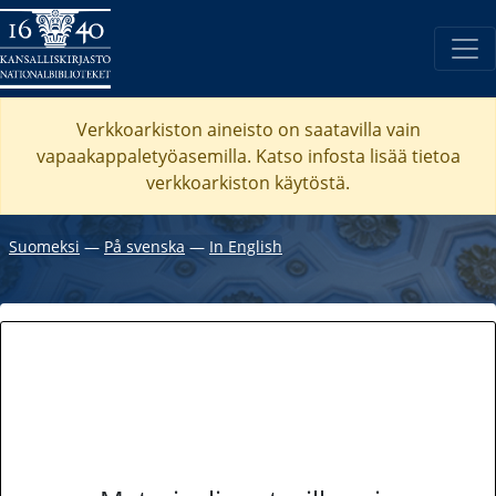
Verkkoarkiston aineisto on saatavilla vain
vapaakappaletyöasemilla. Katso
infosta
lisää tietoa
verkkoarkiston käytöstä.
Suomeksi
―
På svenska
―
In English