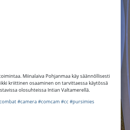
toimintaa. Miinalaiva Pohjanmaa käy säännöllisesti
ikki kriittinen osaaminen on tarvittaessa käytössä
tavissa olosuhteissa Intian Valtamerellä.
combat
#camera
#comcam
#cc
#pursimies