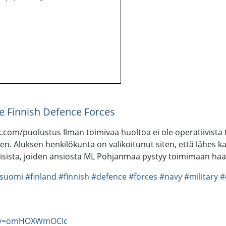
e Finnish Defence Forces
com/puolustus Ilman toimivaa huoltoa ei ole operatiivista 
. Aluksen henkilökunta on valikoitunut siten, että lähes ka
aisista, joiden ansiosta ML Pohjanmaa pystyy toimimaan haas
suomi
#finland
#finnish
#defence
#forces
#navy
#military
#
h?v=omHOXWmOCIc