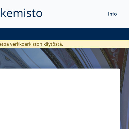
akemisto
Info
ietoa verkkoarkiston käytöstä.