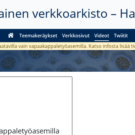
inen verkkoarkisto – H
Teemakeräykset
Verkkosivut
Videot
Twiitit
aatavilla vain vapaakappaletyöasemilla. Katso
infosta
lisää t
kappaletyöasemilla