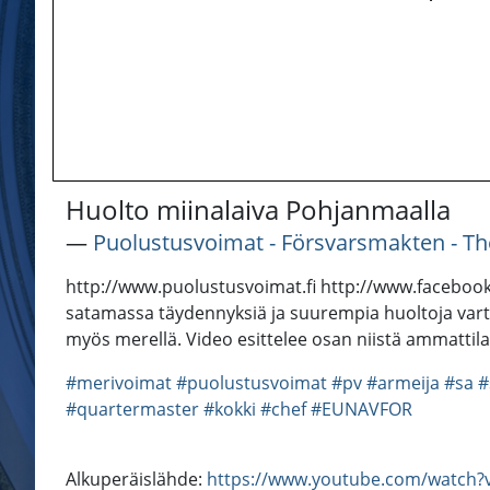
Huolto miinalaiva Pohjanmaalla
―
Puolustusvoimat - Försvarsmakten - Th
http://www.puolustusvoimat.fi http://www.facebook.
satamassa täydennyksiä ja suurempia huoltoja varten
myös merellä. Video esittelee osan niistä ammattil
#merivoimat
#puolustusvoimat
#pv
#armeija
#sa
#
#quartermaster
#kokki
#chef
#EUNAVFOR
Alkuperäislähde:
https://www.youtube.com/watc