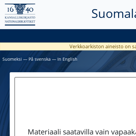
Suomala
Verkkoarkiston aineisto on s
Suomeksi
―
På svenska
―
In English
Materiaali saatavilla vain vapaa