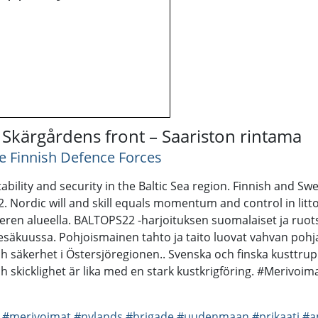
 Skärgårdens front – Saariston rintama
e Finnish Defence Forces
ability and security in the Baltic Sea region. Finnish and
Nordic will and skill equals momentum and control in litto
meren alueella. BALTOPS22 -harjoituksen suomalaiset ja ruots
äkuussa. Pohjoismainen tahto ja taito luovat vahvan pohja
och säkerhet i Östersjöregionen.. Svenska och finska kustt
h skicklighet är lika med en stark kustkrigföring. #Merivo
#merivoimat
#nylands
#brigade
#uudenmaan
#prikaati
#a