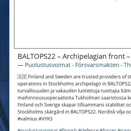
BALTOPS22 – Archipelagian front –
―
Puolustusvoimat - Försvarsmakten - Th
🇬🇧 Finland and Sweden are trusted providers of st
operations in Stockholms archipelago in BALTOPS22. 
turvallisuuden ja vakauden luotettuja tuottajia Itä
maihinnousuoperaatioita Tukholman saaristossa kes
Finland och Sverige skapar tillsammans stabilitet 
Stockholms skärgård in BALTOPS22. Nordisk vilja oc
#valmius #VYKS
#puolustusvoimat
#finnish
#defence
#forces
#navy