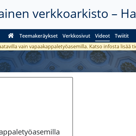
inen verkkoarkisto – H
Teemakeräykset
Verkkosivut
Videot
Twiitit
aatavilla vain vapaakappaletyöasemilla. Katso
infosta
lisää t
kappaletyöasemilla