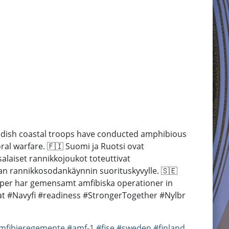
 Swedish coastal troops have conducted amphibious
ral warfare. 🇫🇮 Suomi ja Ruotsi ovat
alaiset rannikkojoukot toteuttivat
n rannikkosodankäynnin suorituskyvylle. 🇸🇪
rupper har gemensamt amfibiska operationer in
imat #Navyfi #readiness #StrongerTogether #Nylbr
mfibieregemente
#amf-1
#fise
#sweden
#finland