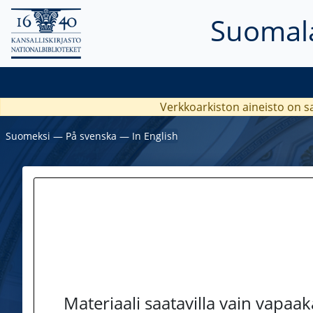
Suomala
Verkkoarkiston aineisto on s
Suomeksi
―
På svenska
―
In English
Materiaali saatavilla vain vapaa