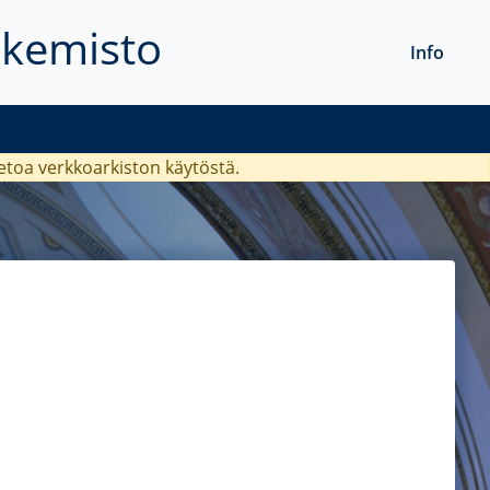
akemisto
Info
ietoa verkkoarkiston käytöstä.