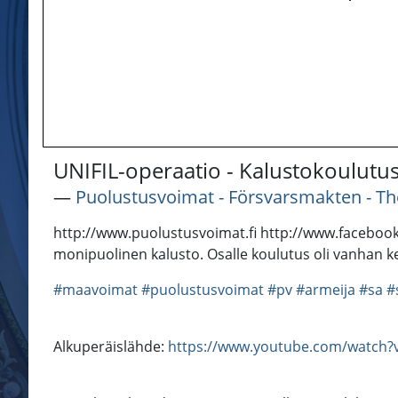
UNIFIL-operaatio - Kalustokoulutu
―
Puolustusvoimat - Försvarsmakten - Th
http://www.puolustusvoimat.fi http://www.facebook
monipuolinen kalusto. Osalle koulutus oli vanhan ker
#maavoimat
#puolustusvoimat
#pv
#armeija
#sa
#
Alkuperäislähde:
https://www.youtube.com/watc