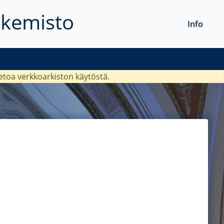
akemisto
Info
ietoa verkkoarkiston käytöstä.