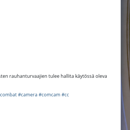
en rauhanturvaajien tulee hallita käytössä oleva
combat
#camera
#comcam
#cc