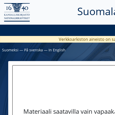
Suomala
Verkkoarkiston aineisto on s
Suomeksi
―
På svenska
―
In English
Materiaali saatavilla vain vapaa