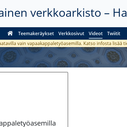
inen verkkoarkisto – H
Teemakeräykset
Verkkosivut
Videot
Twiitit
aatavilla vain vapaakappaletyöasemilla. Katso
infosta
lisää t
kappaletyöasemilla