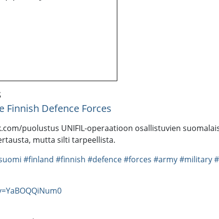
s
e Finnish Defence Forces
.com/puolustus UNIFIL-operaatioon osallistuvien suomalaist
tausta, mutta silti tarpeellista.
suomi
#finland
#finnish
#defence
#forces
#army
#military
#
h?v=YaBOQQiNum0