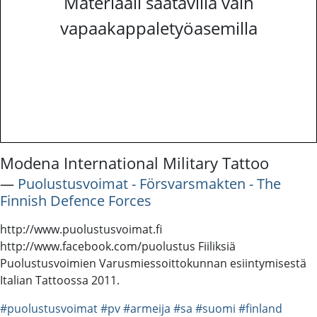
Materiaali saatavilla vain
vapaakappaletyöasemilla
Modena International Military Tattoo
―
Puolustusvoimat - Försvarsmakten - The
Finnish Defence Forces
http://www.puolustusvoimat.fi
http://www.facebook.com/puolustus Fiiliksiä
Puolustusvoimien Varusmiessoittokunnan esiintymisestä
Italian Tattoossa 2011.
#puolustusvoimat
#pv
#armeija
#sa
#suomi
#finland