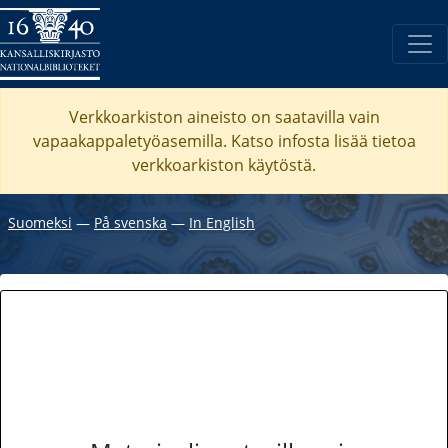
Verkkoarkiston aineisto on saatavilla vain
vapaakappaletyöasemilla. Katso
infosta
lisää tietoa
verkkoarkiston käytöstä.
Suomeksi
―
På svenska
―
In English