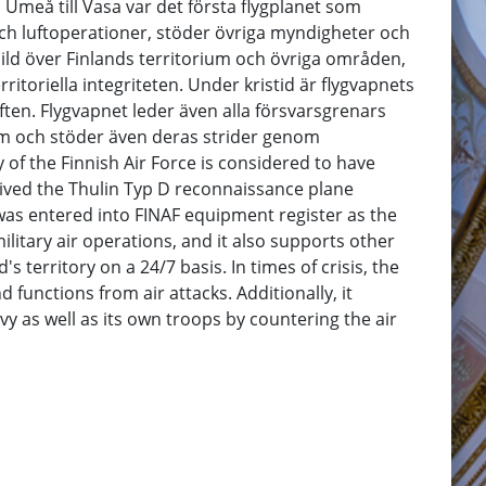
 Umeå till Vasa var det första flygplanet som
och luftoperationer, stöder övriga myndigheter och
bild över Finlands territorium och övriga områden,
toriella integriteten. Under kristid är flygvapnets
ften. Flygvapnet leder även alla försvarsgrenars
dem och stöder även deras strider genom
 of the Finnish Air Force is considered to have
eived the Thulin Typ D reconnaissance plane
was entered into FINAF equipment register as the
military air operations, and it also supports other
 territory on a 24/7 basis. In times of crisis, the
d functions from air attacks. Additionally, it
vy as well as its own troops by countering the air