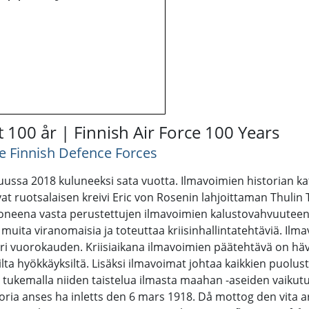
 100 år | Finnish Air Force 100 Years
e Finnish Defence Forces
ssa 2018 kuluneeksi sata vuotta. Ilmavoimien historian ka
ivat ruotsalaisen kreivi Eric von Rosenin lahjoittaman Thul
okoneena vasta perustettujen ilmavoimien kalustovahvuute
muita viranomaisia ja toteuttaa kriisinhallintatehtäviä. Il
 vuorokauden. Kriisiaikana ilmavoimien päätehtävä on hävi
vilta hyökkäyksiltä. Lisäksi ilmavoimat johtaa kaikkien puol
 tukemalla niiden taistelua ilmasta maahan -aseiden vaikutuk
oria anses ha inletts den 6 mars 1918. Då mottog den vita 