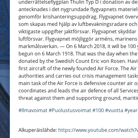
underrättelseflygplan Thulin Typ D i donation av de
antecknades i det nygrundade flygvapnets materiels
genomför krishanteringsuppdrag. Flygvapnet övervak
som skapas med hjälp av luftbevakningsradare och an
viktigaste uppgifter jaktförsvar. Flygvapnet skyddar
luftförsvar. Flygvapnet möjliggör arméns, marinens
markmålsverkan. — On 6 March 2018, it will be 100 ye
begun on 6 March 1918. That was the day when the t
donated by the Swedish Count Eric von Rosen. Havin
first aircraft of the newly founded Air Force. The Ai
authorities and carries out crisis management tasks. 
main task of the Air Force is defensive counter air o
coordinates and leads the air defence of all Service
threat against them and supporting ground, mariti
#Ilmavoimat
#Puolustusvoimat
#100
#vuotta
#year
Alkuperäislähde:
https://www.youtube.com/watch