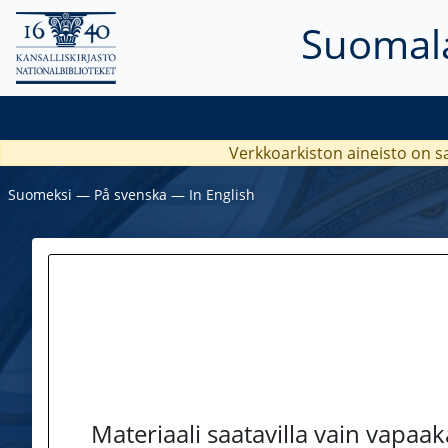
Suomala
Verkkoarkiston aineisto on s
Suomeksi
―
På svenska
―
In English
Materiaali saatavilla vain vapaa