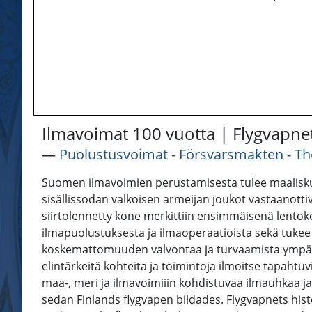
Ilmavoimat 100 vuotta | Flygvapnet
―
Puolustusvoimat - Försvarsmakten - Th
Suomen ilmavoimien perustamisesta tulee maaliskuu
sisällissodan valkoisen armeijan joukot vastaanott
siirtolennetty kone merkittiin ensimmäisenä lent
ilmapuolustuksesta ja ilmaoperaatioista sekä tukee 
koskemattomuuden valvontaa ja turvaamista ympäri
elintärkeitä kohteita ja toimintoja ilmoitse tapahtu
maa-, meri ja ilmavoimiiin kohdistuvaa ilmauhkaa ja
sedan Finlands flygvapen bildades. Flygvapnets hist