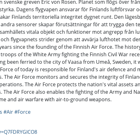
n svenske greven Eric von Rosen. Planet som flögs över från
tyrka. Dagens flygvapen ansvarar för Finlands luftförsvar 
ar Finlands territoriella integritet dygnet runt. Den läges
dra sensorer skapar förutsättningar för att trygga den terri
 samhällets vitala objekt och funktioner mot angrepp från lu
 och flygvapnets strider genom att avvärja lufthotet mot 
ars since the founding of the Finnish Air Force. The history
roops of the White Army fighting the Finnish Civil War rec
g been ferried to the city of Vaasa from Umeå, Sweden, it 
r Force of today is responsible for Finland's air defence and 
The Air Force monitors and secures the integrity of Finland's
perations. The Air Force protects the nation's vital assets an
s. The Air Force also enables the fighting of the Army and Na
me and air warfare with air-to-ground weapons.
s
#Air
#Force
?v=Q7FDRYGICO8