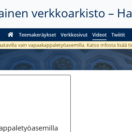
inen verkkoarkisto – H
Teemakeräykset
Verkkosivut
Videot
Twiitit
aatavilla vain vapaakappaletyöasemilla. Katso
infosta
lisää t
kappaletyöasemilla