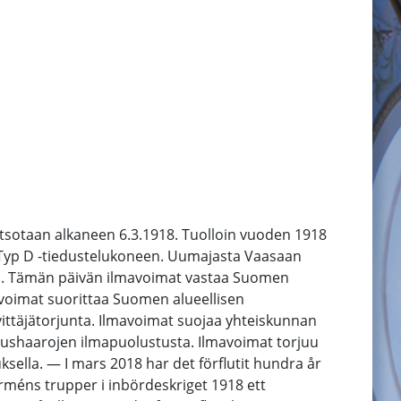
tsotaan alkaneen 6.3.1918. Tuolloin vuoden 1918
in Typ D -tiedustelukoneen. Uumajasta Vaasaan
en. Tämän päivän ilmavoimat vastaa Suomen
mavoimat suorittaa Suomen alueellisen
ttäjätorjunta. Ilmavoimat suojaa yhteiskunnan
ustushaarojen ilmapuolustusta. Ilmavoimat torjuu
sella. — I mars 2018 har det förflutit hundra år
arméns trupper i inbördeskriget 1918 ett