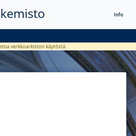
akemisto
Info
ietoa verkkoarkiston käytöstä.