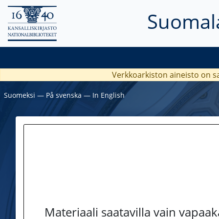
Suomala
Verkkoarkiston aineisto on s
Suomeksi
―
På svenska
―
In English
Materiaali saatavilla vain vapaa