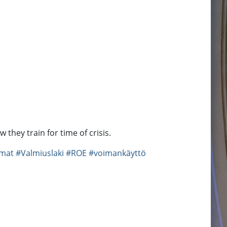
they train for time of crisis.
mat
#Valmiuslaki
#ROE
#voimankäyttö