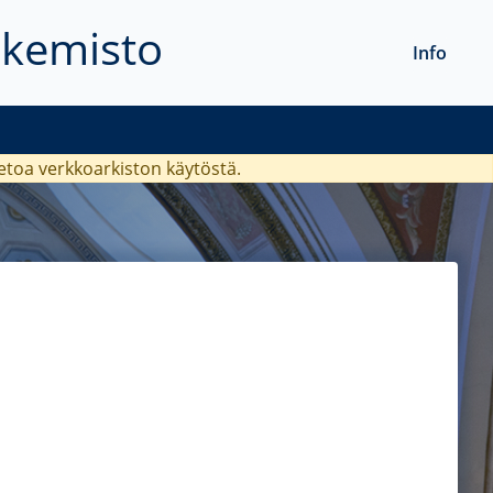
akemisto
Info
ietoa verkkoarkiston käytöstä.