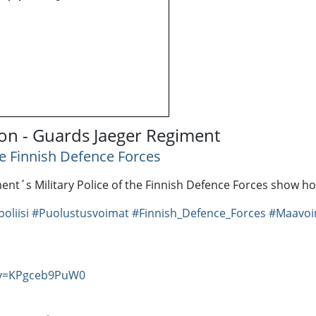
ction - Guards Jaeger Regiment
e Finnish Defence Forces
t´s Military Police of the Finnish Defence Forces show how 
oliisi
#Puolustusvoimat
#Finnish_Defence_Forces
#Maavoi
?v=KPgceb9PuW0