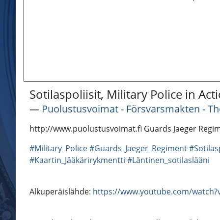
Sotilaspoliisit, Military Police in A
―
Puolustusvoimat - Försvarsmakten - Th
http://www.puolustusvoimat.fi Guards Jaeger Regimen
#Military_Police
#Guards_Jaeger_Regiment
#Sotilasp
#Kaartin_Jääkärirykmentti
#Läntinen_sotilaslääni
Alkuperäislähde:
https://www.youtube.com/watch