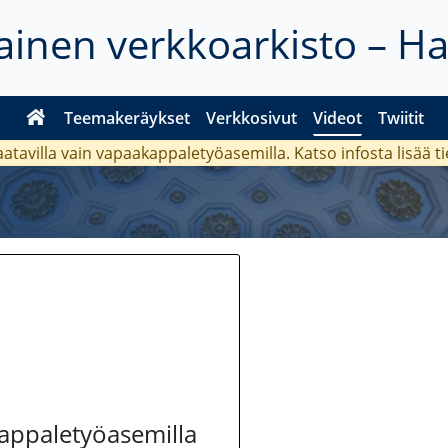
inen verkkoarkisto – H
Teemakeräykset
Verkkosivut
Videot
Twiitit
aatavilla vain vapaakappaletyöasemilla. Katso
infosta
lisää t
kappaletyöasemilla