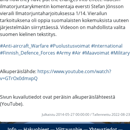
ilmatorjuntarykmentin komentaja eversti Stefan Jönsson
vieraili Ilmatorjuntaharjoituksessa 1/14. Vierailun
tarkoituksena oli oppia suomalaisten kokemuksista uuteen
järjestelmään siirryttäessä. Videoon on mahdollista valita
suomen kielinen tekstitys.
#Anti-aircraft_Warfare
#Puolustusvoimat
#International
#Finnish_Defence_Forces
#Army
#Air
#Maavoimat
#Military
Alkuperäislähde:
https://www.youtube.com/watch?
v=GTrOx0dmxpQ
Sivun kuvailutiedot ovat peräisin alkuperäislähteestä
(YouTube).
Julkaistu 2014-05-27 00:00:00 / Tallennettu 2022-08-23
Info
―
Hakuohjeet
―
Viittausohje
―
Yhteystiedot
―