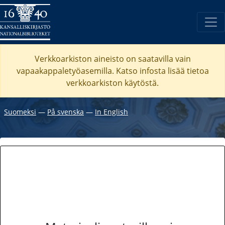
Verkkoarkiston aineisto on saatavilla vain
vapaakappaletyöasemilla. Katso
infosta
lisää tietoa
verkkoarkiston käytöstä.
Suomeksi
―
På svenska
―
In English