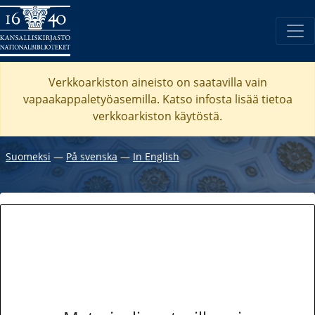
Verkkoarkiston aineisto on saatavilla vain
vapaakappaletyöasemilla. Katso
infosta
lisää tietoa
verkkoarkiston käytöstä.
Suomeksi
―
På svenska
―
In English