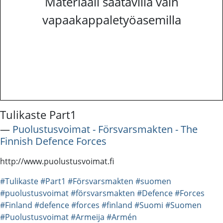
Materiaali saatavilla vain
vapaakappaletyöasemilla
Tulikaste Part1
―
Puolustusvoimat - Försvarsmakten - The
Finnish Defence Forces
http://www.puolustusvoimat.fi
#Tulikaste
#Part1
#Försvarsmakten
#suomen
#puolustusvoimat
#försvarsmakten
#Defence
#Forces
#Finland
#defence
#forces
#finland
#Suomi
#Suomen
#Puolustusvoimat
#Armeija
#Armén