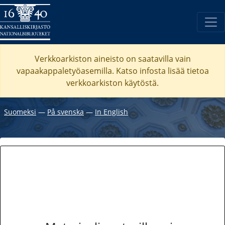
Verkkoarkiston aineisto on saatavilla vain
vapaakappaletyöasemilla. Katso
infosta
lisää tietoa
verkkoarkiston käytöstä.
Suomeksi
―
På svenska
―
In English