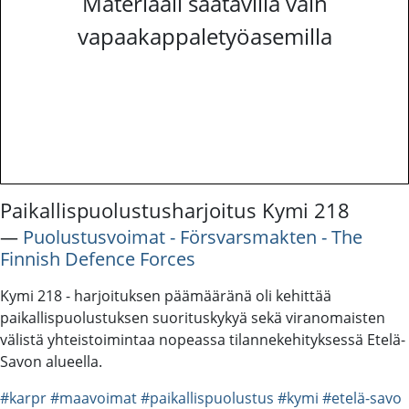
Materiaali saatavilla vain
vapaakappaletyöasemilla
Paikallispuolustusharjoitus Kymi 218
―
Puolustusvoimat - Försvarsmakten - The
Finnish Defence Forces
Kymi 218 - harjoituksen päämääränä oli kehittää
paikallispuolustuksen suorituskykyä sekä viranomaisten
välistä yhteistoimintaa nopeassa tilannekehityksessä Etelä-
Savon alueella.
#karpr
#maavoimat
#paikallispuolustus
#kymi
#etelä-savo