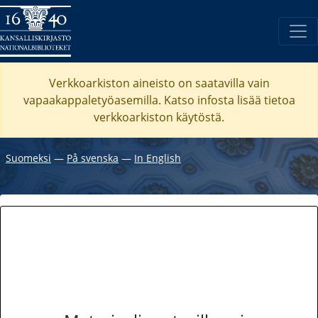
Verkkoarkiston aineisto on saatavilla vain
vapaakappaletyöasemilla. Katso
infosta
lisää tietoa
verkkoarkiston käytöstä.
Suomeksi
―
På svenska
―
In English