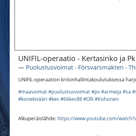
UNIFIL-operaatio - Kertasinko ja P
―
Puolustusvoimat - Försvarsmakten - Th
UNIFIL-operaation kriisinhallintakoulutuksessa harj
#maavoimat
#puolustusvoimat
#pv
#armeija
#sa
#
#konekivääri
#kes
#66kes88
#Olli
#Kohonen
Alkuperäislähde:
https://www.youtube.com/watch