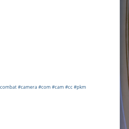
combat
#camera
#com
#cam
#cc
#pkm