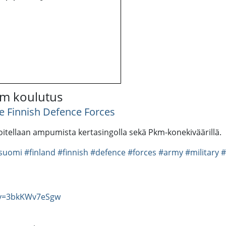
km koulutus
e Finnish Defence Forces
oitellaan ampumista kertasingolla sekä Pkm-konekiväärillä.
suomi
#finland
#finnish
#defence
#forces
#army
#military
#
?v=3bkKWv7eSgw