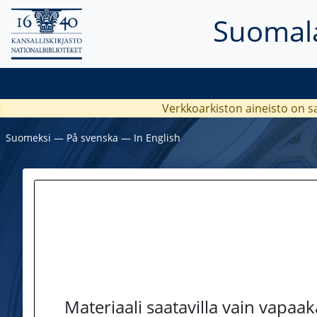
Suomala
Verkkoarkiston aineisto on s
Suomeksi
―
På svenska
―
In English
Materiaali saatavilla vain vapaa