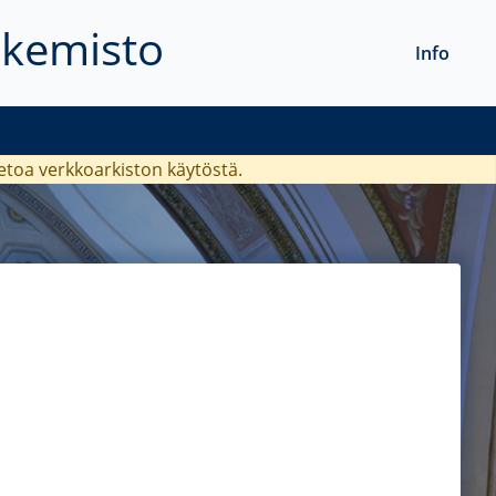
akemisto
Info
ietoa verkkoarkiston käytöstä.