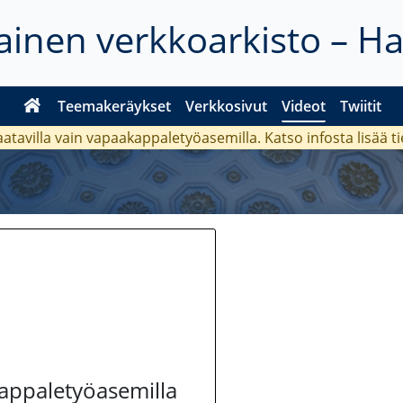
inen verkkoarkisto – H
Teemakeräykset
Verkkosivut
Videot
Twiitit
aatavilla vain vapaakappaletyöasemilla. Katso
infosta
lisää t
kappaletyöasemilla