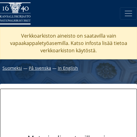
Verkkoarkiston aineisto on saatavilla vain
vapaakappaletyöasemilla. Katso
infosta
lisää tietoa
verkkoarkiston käytöstä.
Suomeksi
―
På svenska
―
In English