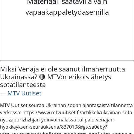
Materiaali saatavilla vain
vapaakappaletyöasemilla
Miksi Venäjä ei ole saanut ilmaherruutta
Ukrainassa? 🔴 MTV:n erikoislähetys
sotatilanteesta
―
MTV Uutiset
MTV Uutiset seuraa Ukrainan sodan ajantasaista tilannetta
verkossa: https://www.mtvuutiset.fi/artikkeli/ukrainan-sota-
nyt-zaporizhzhjan-ydinvoimalassa-tulipalo-venajan-
hyokkayksen-seurauksena/8370108#gs.sa0eby?
utm_source=youtube&utm_medium=video&utm_campaig