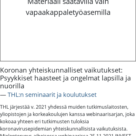
Materiaali saatavilla vain
vapaakappaletyöasemilla
Koronan yhteiskunnalliset vaikutukset:
Psyykkiset haasteet ja ongelmat lapsilla ja
nuorilla
―
THL:n seminaarit ja koulutukset
THL järjestää v. 2021 yhdessä muiden tutkimuslaitosten,
yliopistojen ja korkeakoulujen kanssa webinaarisarjan, joka
kokoaa yhteen eri tutkimusten tuloksia
koronavirusepidemian yhteiskunnallisista vaikutuksista.
Mielenterveys-aiheisessa webinaarissa 25.11.2021 INVEST-