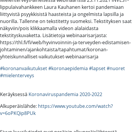
lippulaivahankkeen Laura Kauhanen kertoi pandemiaan
liittyvistä psyykkisistä haasteista ja ongelmista lapsilla ja
nuorilla. Tallenne on tekstitetty suomeksi. Tekstityksen saat
näkyviin/pois klikkaamalla videon alalaidasta
tekstityskuvaketta. Lisätietoja webinaarisarjasta:
https://thl.fi/fi/web/hyvinvoinnin-ja-terveyden-edistamisen-
johtaminen/ajankohtaista/tapahtumat/koronan-
yhteiskunnalliset-vaikutukset-webinaarisarja
#koronanvaikutukset
#koronaepidemia
#lapset
#nuoret
#mielenterveys
Keräyksessä
Koronaviruspandemia 2020-2022
Alkuperäislähde:
https://www.youtube.com/watch?
v=6oPKQip8PUk
Sivun kuvailutiedot ovat peräisin alkuperäislähteestä