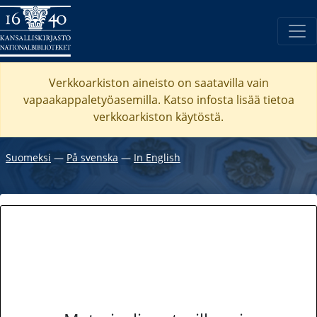
Verkkoarkiston aineisto on saatavilla vain
vapaakappaletyöasemilla. Katso
infosta
lisää tietoa
verkkoarkiston käytöstä.
Suomeksi
―
På svenska
―
In English