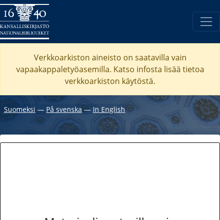
Verkkoarkiston aineisto on saatavilla vain
vapaakappaletyöasemilla. Katso
infosta
lisää tietoa
verkkoarkiston käytöstä.
Suomeksi
―
På svenska
―
In English