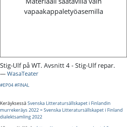
Materiaali saatavilla vain
vapaakappaletyöasemilla
Stig-Ulf på WT. Avsnitt 4 - Stig-Ulf repar.
―
WasaTeater
#EP04
#FINAL
Keräyksessä
Svenska Litteratursällskapet i Finlandin
murrekeräys 2022 = Svenska Litteratursällskapet i Finland
dialektsamling 2022