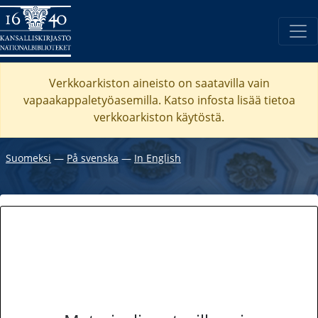
Verkkoarkiston aineisto on saatavilla vain
vapaakappaletyöasemilla. Katso
infosta
lisää tietoa
verkkoarkiston käytöstä.
Suomeksi
―
På svenska
―
In English