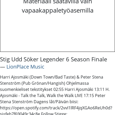
Materiaali saatavilla vain
vapaakappaletyöasemilla
Stig Udd Söker Legender 6 Season Finale
―
LionPlace Music
Harri Ajosmäki (Down Town/Bad Taste) & Peter Stena
Stenström (Pub Grönan/Hangish) Ohjelmassa
suomenkieliset tekstitykset 02:55 Harri Ajosmäki 13:11 H.
Ajosmäki - Talk the Talk, Walk the Walk LIVE 17:15 Peter
Stena Stenström Dagens låt/Päivän biisi:
https://open.spotify.com/track/2vvI1lRF4jqXGAo6ReUh0d?
si=feb7f69049c34c8e Follow Stigge: