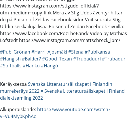
https://www.instagram.com/stigudd_official/?
utm_medium=copy_link Mera av Stig Udds äventyr hittar
du på Poison of Zeldas Facebook-sidor Voit seurata Stig
Uddin seikkailuja lisää Poison of Zeldan Facebook-sivuilla:
https://www.facebook.com/PozTheBand/ Video by Mathias
Löfstedt https://www.instagram.com/mattschreck_lpm/
#Pub_Grönan
#Harri_Ajosmäki
#Stena
#Pubikansa
#Hangish
#Balder?
#Good_Texan
#Trubaduuri
#Trubadur
#Softballs
#Hanko
#Hangö
Keräyksessä
Svenska Litteratursällskapet i Finlandin
murrekeräys 2022 = Svenska Litteratursällskapet i Finland
dialektsamling 2022
Alkuperäislähde:
https://www.youtube.com/watch?
v=Vu4My0KphAc