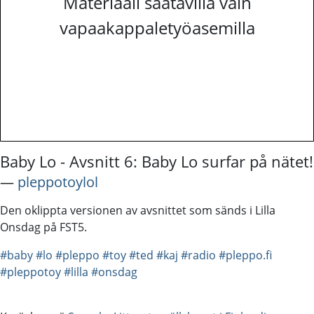
Materiaali saatavilla vain
vapaakappaletyöasemilla
Baby Lo - Avsnitt 6: Baby Lo surfar på nätet!
―
pleppotoylol
Den oklippta versionen av avsnittet som sänds i Lilla
Onsdag på FST5.
#baby
#lo
#pleppo
#toy
#ted
#kaj
#radio
#pleppo.fi
#pleppotoy
#lilla
#onsdag