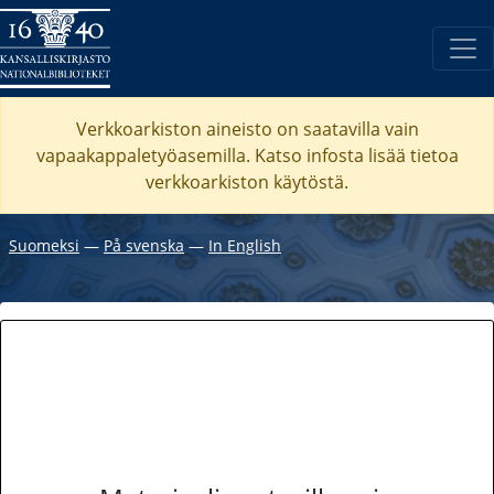
Verkkoarkiston aineisto on saatavilla vain
vapaakappaletyöasemilla. Katso
infosta
lisää tietoa
verkkoarkiston käytöstä.
Suomeksi
―
På svenska
―
In English