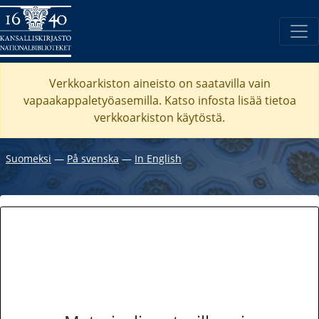
Verkkoarkiston aineisto on saatavilla vain
vapaakappaletyöasemilla. Katso
infosta
lisää tietoa
verkkoarkiston käytöstä.
Suomeksi
―
På svenska
―
In English