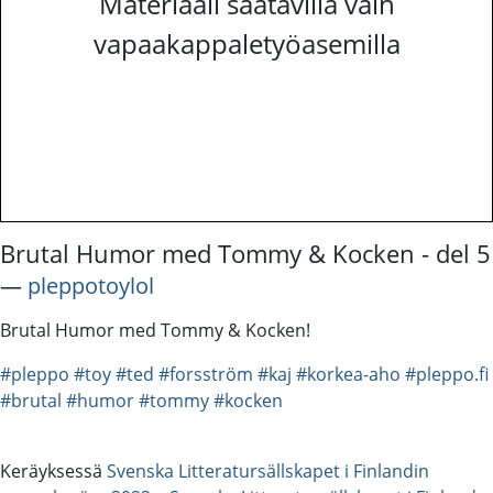
Materiaali saatavilla vain
vapaakappaletyöasemilla
Brutal Humor med Tommy & Kocken - del 5
―
pleppotoylol
Brutal Humor med Tommy & Kocken!
#pleppo
#toy
#ted
#forsström
#kaj
#korkea-aho
#pleppo.fi
#brutal
#humor
#tommy
#kocken
Keräyksessä
Svenska Litteratursällskapet i Finlandin