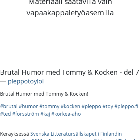
Materiaali saatavilla vain
vapaakappaletyöasemilla
Brutal Humor med Tommy & Kocken - del 7
―
pleppotoylol
Brutal Humor med Tommy & Kocken!
#brutal
#humor
#tommy
#kocken
#pleppo
#toy
#pleppo.fi
#ted
#forsström
#kaj
#korkea-aho
Keräyksessä
Svenska Litteratursällskapet i Finlandin