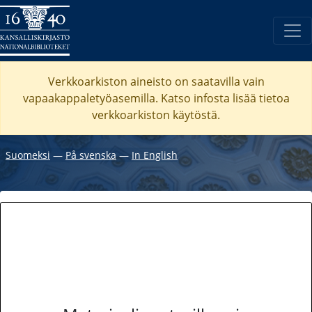
Verkkoarkiston aineisto on saatavilla vain
vapaakappaletyöasemilla. Katso
infosta
lisää tietoa
verkkoarkiston käytöstä.
Suomeksi
―
På svenska
―
In English