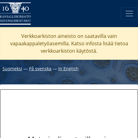
Verkkoarkiston aineisto on saatavilla vain
vapaakappaletyöasemilla. Katso
infosta
lisää tietoa
verkkoarkiston käytöstä.
Suomeksi
―
På svenska
―
In English