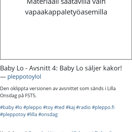
Materiaali saatavilla vain
vapaakappaletyöasemilla
Baby Lo - Avsnitt 4: Baby Lo säljer kakor!
―
pleppotoylol
Den oklippta versionen av avsnittet som sänds i Lilla
Onsdag på FST5.
#baby
#lo
#pleppo
#toy
#ted
#kaj
#radio
#pleppo.fi
#pleppotoy
#lilla
#onsdag