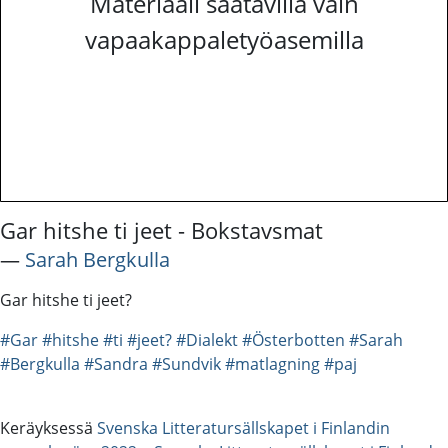
Materiaali saatavilla vain
vapaakappaletyöasemilla
Gar hitshe ti jeet - Bokstavsmat
―
Sarah Bergkulla
Gar hitshe ti jeet?
#Gar
#hitshe
#ti
#jeet?
#Dialekt
#Österbotten
#Sarah
#Bergkulla
#Sandra
#Sundvik
#matlagning
#paj
Keräyksessä
Svenska Litteratursällskapet i Finlandin