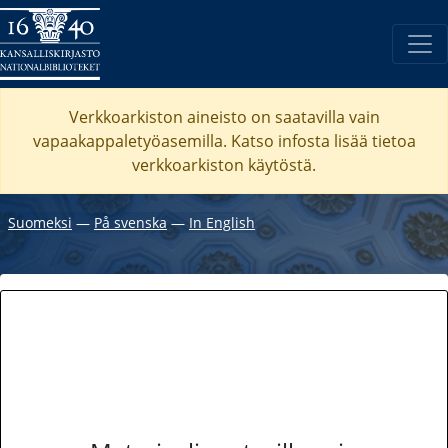
Verkkoarkiston aineisto on saatavilla vain
vapaakappaletyöasemilla. Katso
infosta
lisää tietoa
verkkoarkiston käytöstä.
Suomeksi
―
På svenska
―
In English