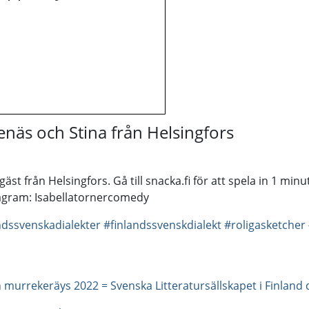
äs och Stina från Helsingfors
st från Helsingfors. Gå till snacka.fi för att spela in 1 minu
stagram: Isabellatornercomedy
ndssvenskadialekter
#finlandssvenskdialekt
#roligasketcher
in murrekeräys 2022 = Svenska Litteratursällskapet i Finland