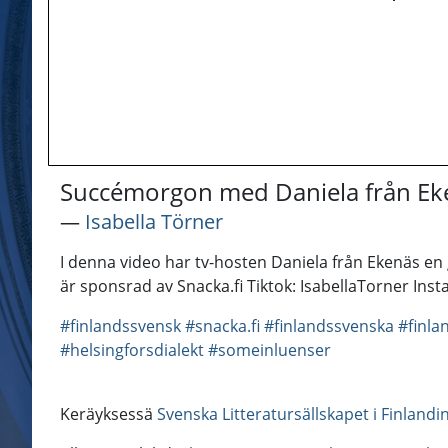
Succémorgon med Daniela från Eken
―
Isabella Törner
I denna video har tv-hosten Daniela från Ekenäs en gä
är sponsrad av Snacka.fi Tiktok: IsabellaTorner In
#finlandssvensk
#snacka.fi
#finlandssvenska
#finla
#helsingforsdialekt
#someinluenser
Keräyksessä
Svenska Litteratursällskapet i Finland