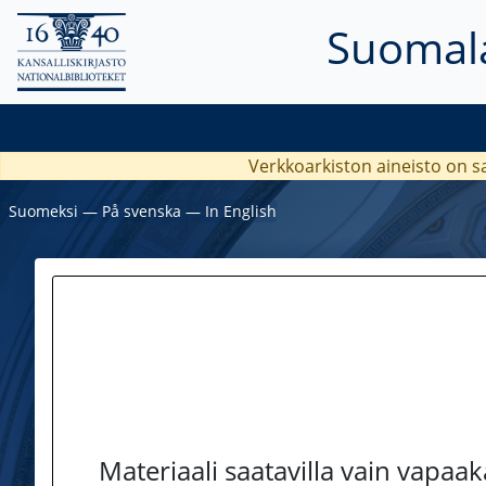
Suomala
Verkkoarkiston aineisto on s
Suomeksi
―
På svenska
―
In English
Materiaali saatavilla vain vapaa