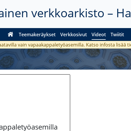
inen verkkoarkisto – H
Teemakeräykset
Verkkosivut
Videot
Twiitit
aatavilla vain vapaakappaletyöasemilla. Katso
infosta
lisää t
kappaletyöasemilla