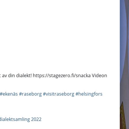
t av din dialekt! https://stagezero.fi/snacka Videon
#ekenäs
#raseborg
#visitraseborg
#helsingfors
 dialektsamling 2022