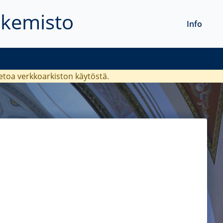
akemisto
Info
ietoa verkkoarkiston käytöstä.