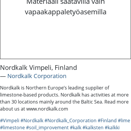
Materiaali saatavilla vain
vapaakappaletyöasemilla
Nordkalk Vimpeli, Finland
―
Nordkalk Corporation
Nordkalk is Northern Europe’s leading supplier of
limestone-based products. Nordkalk has activities at more
than 30 locations mainly around the Baltic Sea. Read more
about us at www.nordkalk.com
#Vimpeli
#Nordkalk
#Nordkalk_Corporation
#Finland
#lime
#limestone
#soil_improvement
#kalk
#kalksten
#kalkki