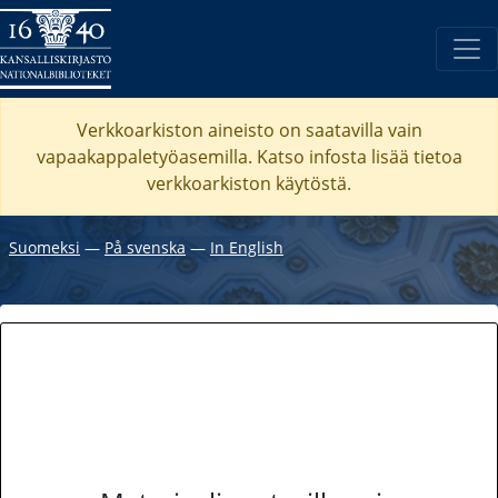
Verkkoarkiston aineisto on saatavilla vain
vapaakappaletyöasemilla. Katso
infosta
lisää tietoa
verkkoarkiston käytöstä.
Suomeksi
―
På svenska
―
In English