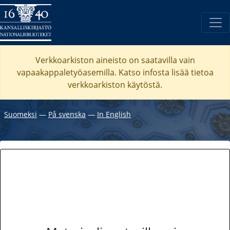
Verkkoarkiston aineisto on saatavilla vain
vapaakappaletyöasemilla. Katso
infosta
lisää tietoa
verkkoarkiston käytöstä.
Suomeksi
―
På svenska
―
In English