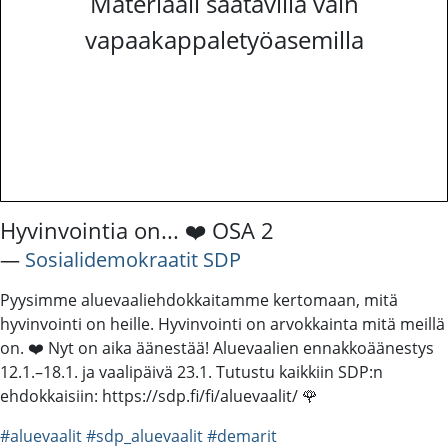
Materiaali saatavilla vain
vapaakappaletyöasemilla
Hyvinvointia on... ❤️ OSA 2
―
Sosialidemokraatit SDP
Pyysimme aluevaaliehdokkaitamme kertomaan, mitä
hyvinvointi on heille. Hyvinvointi on arvokkainta mitä meillä
on. ❤️ Nyt on aika äänestää! Aluevaalien ennakkoäänestys
12.1.–18.1. ja vaalipäivä 23.1. Tutustu kaikkiin SDP:n
ehdokkaisiin: https://sdp.fi/fi/aluevaalit/ 🌹
#aluevaalit
#sdp_aluevaalit
#demarit