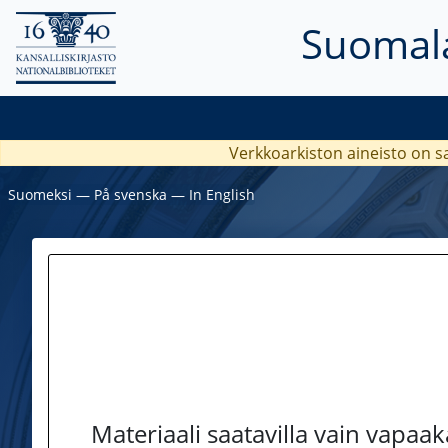
Suomala
Verkkoarkiston aineisto on s
Suomeksi
―
På svenska
―
In English
Materiaali saatavilla vain vapaa