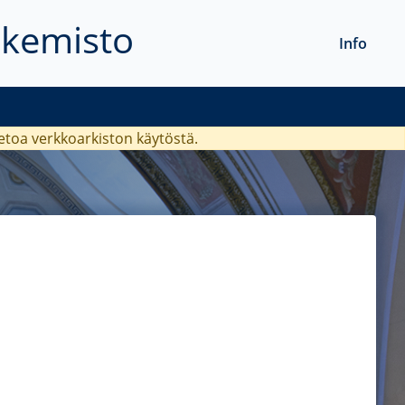
akemisto
Info
ietoa verkkoarkiston käytöstä.