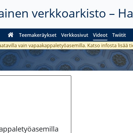
inen verkkoarkisto – H
Teemakeräykset
Verkkosivut
Videot
Twiitit
aatavilla vain vapaakappaletyöasemilla. Katso
infosta
lisää t
kappaletyöasemilla