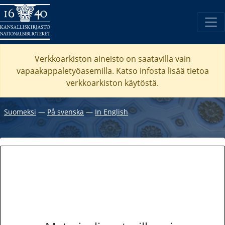
Verkkoarkiston aineisto on saatavilla vain
vapaakappaletyöasemilla. Katso
infosta
lisää tietoa
verkkoarkiston käytöstä.
Suomeksi
―
På svenska
―
In English