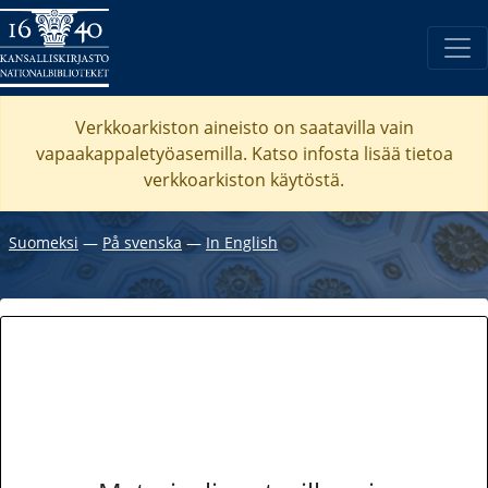
Verkkoarkiston aineisto on saatavilla vain
vapaakappaletyöasemilla. Katso
infosta
lisää tietoa
verkkoarkiston käytöstä.
Suomeksi
―
På svenska
―
In English